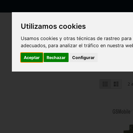
Ir
al
contenido
Utilizamos cookies
Usamos cookies y otras técnicas de rastreo para
adecuados, para analizar el tráfico en nuestra w
Inicio
LG
K-Serie
K51 2020 LM-K500UM
K51 2020 LM-K500U
Aceptar
Rechazar
Configurar
Ver
Parrilla
Lista
2
a
como