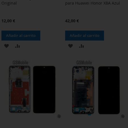
Original
para Huawei Honor X8A Azul
12,00 €
42,00 €
Añadir al carrito
Añadir al carrito
AÑADIR
AÑADIR
AÑADIR
AÑADIR
A
PARA
A
PARA
LA
COMPARAR
LA
COMPARAR
LISTA
LISTA
DE
DE
DESEOS
DESEOS