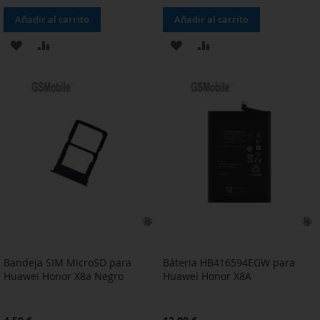
Añadir al carrito
Añadir al carrito
AÑADIR
AÑADIR
AÑADIR
AÑADIR
A
PARA
A
PARA
LA
COMPARAR
LA
COMPARAR
LISTA
LISTA
DE
DE
DESEOS
DESEOS
Bandeja SIM MicroSD para
Báteria HB416594EGW para
Huawei Honor X8a Negro
Huawei Honor X8A