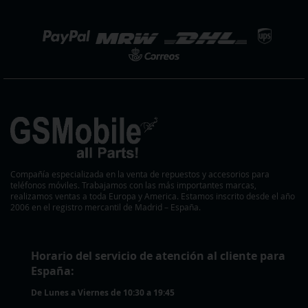
noticias:
eleccionar
ienda
Compañía especializada en la venta de repuestos y accesorios para
teléfonos móviles. Trabajamos con las más importantes marcas,
realizamos ventas a toda Europa y America. Estamos inscrito desde el año
2006 en el registro mercantil de Madrid – España.
Horario del servicio de atención al cliente para
España:
De Lunes a Viernes de 10:30 a 19:45