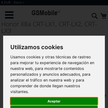
Ir
Moneda
€ EUR - Euro
al
Iniciar sesión
Crear una cuenta
contenido
Sear
Honor X8a CRT-LX1, CRT-LX2, CRT-
LX3
Utilizamos cookies
Usamos cookies y otras técnicas de rastreo
para mejorar tu experiencia de navegación en
nuestra web, para mostrarte contenidos
personalizados y anuncios adecuados, para
analizar el tráfico en nuestra web y para
comprender de donde llegan nuestros
visitantes.
F
Ordenar por
Aceptar