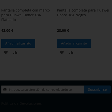
Pantalla completa con marco
Pantalla completa para Huawei
para Huawei Honor X8A
Honor X8A Negro
Plateado
42,00 €
28,00 €
Añadir al carrito
Añadir al carrito
AÑADIR
AÑADIR
AÑADIR
AÑADIR
A
PARA
A
PARA
LA
COMPARAR
LA
COMPARAR
LISTA
LISTA
DE
DE
Inscríbase
Suscribirse
a
DESEOS
DESEOS
nuestro
boletín
Política de Devoluciones
de