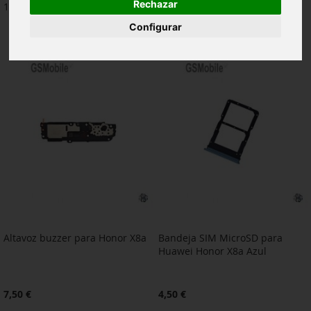
Rechazar
14
artículos
Configurar
Altavoz buzzer para Honor X8a
Bandeja SIM MicroSD para
Huawei Honor X8a Azul
7,50 €
4,50 €