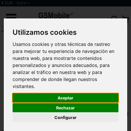
Ir
Moneda
€ EUR - Euro
al
Iniciar sesión
Crear una cuenta
contenido
Sear
ZenFone 3 Max (ZC520TL)
Utilizamos cookies
Usamos cookies y otras técnicas de rastreo
para mejorar tu experiencia de navegación en
nuestra web, para mostrarte contenidos
personalizados y anuncios adecuados, para
analizar el tráfico en nuestra web y para
comprender de donde llegan nuestros
visitantes.
Aceptar
Rechazar
F
Ordenar por
Configurar