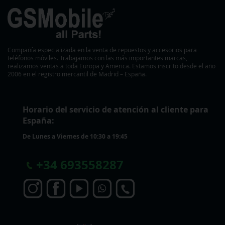
Compañía especializada en la venta de repuestos y accesorios para
teléfonos móviles. Trabajamos con las más importantes marcas,
realizamos ventas a toda Europa y America. Estamos inscrito desde el año
2006 en el registro mercantil de Madrid – España.
Horario del servicio de atención al cliente para
España:
De Lunes a Viernes de 10:30 a 19:45
+
34 693558287
S