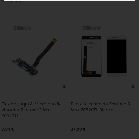
2
artículos
Flex de carga & Micrófono &
Pantalla completa Zenfone 3
Vibrador Zenfone 3 Max
Max ZC520TL Blanco
ZC520TL
7,01 €
37,99 €