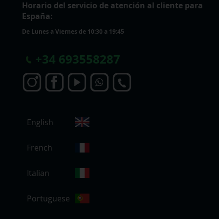
Horario del servicio de atención al cliente para
España:
De Lunes a Viernes de 10:30 a 19:45
+
34 693558287
S
English
e
l
e
French
c
c
Italian
i
o
Portuguese
n
a