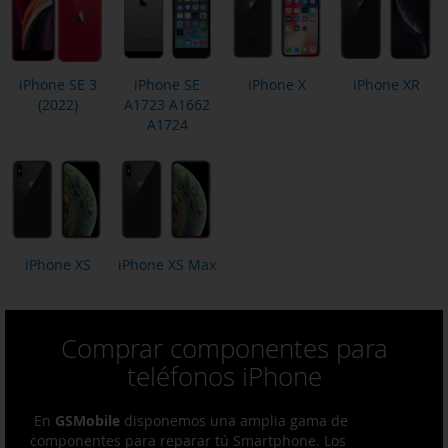
iPhone SE 3
iPhone SE
iPhone X
iPhone XR
(2022)
A1723 A1662
A1724
iPhone XS
iPhone XS Max
Comprar componentes para
teléfonos iPhone
En
GSMobile
disponemos una amplia gama de
componentes para reparar tú Smartphone. Los