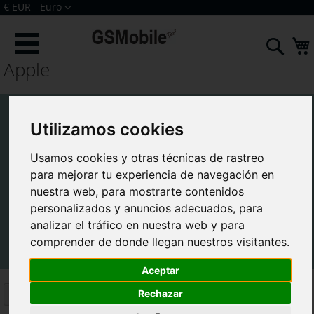
Ir
Moneda
€ EUR - Euro
al
Iniciar sesión
Crear una cuenta
contenido
Sear
Apple
Utilizamos cookies
Usamos cookies y otras técnicas de rastreo
para mejorar tu experiencia de navegación en
nuestra web, para mostrarte contenidos
personalizados y anuncios adecuados, para
Componentes iPhone de alta calidad al
analizar el tráfico en nuestra web y para
mejor precio
comprender de donde llegan nuestros visitantes.
Aceptar
Comprar por
Rechazar