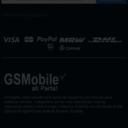
a
nuestro
boletín
Política de Devoluciones
de
noticias:
eleccionar
ienda
Compañía especializada en la venta de repuestos y accesorios para
teléfonos móviles. Trabajamos con las más importantes marcas,
realizamos ventas a toda Europa y America. Estamos inscrito desde el año
2006 en el registro mercantil de Madrid – España.