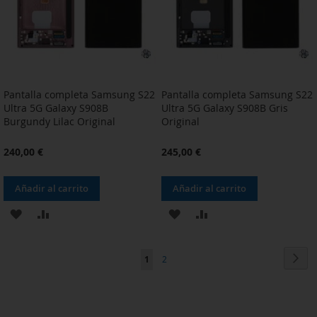
DESEOS
DESEOS
Pantalla completa Samsung S22
Pantalla completa Samsung S22
Ultra 5G Galaxy S908B
Ultra 5G Galaxy S908B Gris
Burgundy Lilac Original
Original
240,00 €
245,00 €
Añadir al carrito
Añadir al carrito
AÑADIR
AÑADIR
AÑADIR
AÑADIR
A
PARA
A
PARA
Página
Pág
Sig
Actualmente
Página
1
2
LA
COMPARAR
LA
COMPARAR
estás
LISTA
LISTA
leyendo
DE
DE