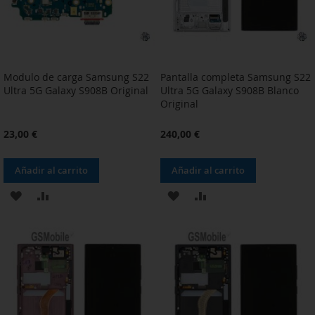
Modulo de carga Samsung S22
Pantalla completa Samsung S22
Ultra 5G Galaxy S908B Original
Ultra 5G Galaxy S908B Blanco
Original
23,00 €
240,00 €
Añadir al carrito
Añadir al carrito
AÑADIR
AÑADIR
AÑADIR
AÑADIR
A
PARA
A
PARA
LA
COMPARAR
LA
COMPARAR
LISTA
LISTA
DE
DE