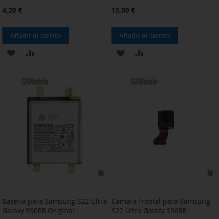
4,20 €
15,00 €
Añadir al carrito
Añadir al carrito
AÑADIR
AÑADIR
AÑADIR
AÑADIR
A
PARA
A
PARA
LA
COMPARAR
LA
COMPARAR
LISTA
LISTA
DE
DE
DESEOS
DESEOS
Batería para Samsung S22 Ultra
Cámara frontal para Samsung
Galaxy S908B Original
S22 Ultra Galaxy S908B