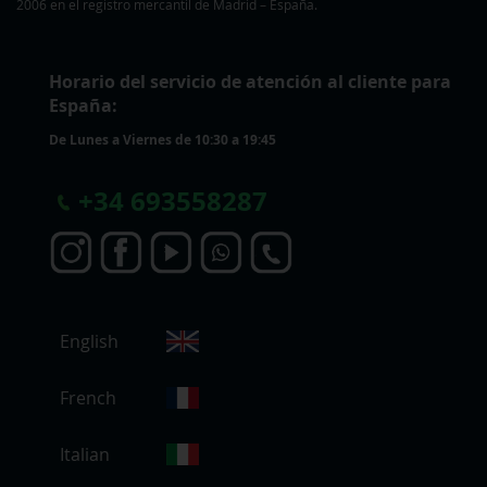
2006 en el registro mercantil de Madrid – España.
Horario del servicio de atención al cliente para
España:
De Lunes a Viernes de 10:30 a 19:45
+
34 693558287
S
English
e
l
e
French
c
c
Italian
i