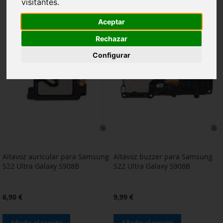
visitantes.
Aceptar
Rechazar
Configurar
Altavoz auricular para Samsung
Altavoz buzzer para Samsung
S22 Ultra Galaxy S908B
S22 Ultra Galaxy S908B
6,90 €
9,99 €
Añadir al carrito
Añadir al carrito