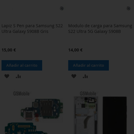
Lapiz S Pen para Samsung S22
Modulo de carga para Samsung
Ultra Galaxy S908B Gris
S22 Ultra 5G Galaxy S908B
15,00 €
14,00 €
Añadir al carrito
Añadir al carrito
AÑADIR
AÑADIR
AÑADIR
AÑADIR
A
PARA
A
PARA
LA
COMPARAR
LA
COMPARAR
LISTA
LISTA
DE
DE
DESEOS
DESEOS