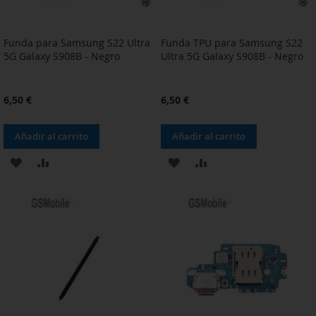
Funda para Samsung S22 Ultra
Funda TPU para Samsung S22
5G Galaxy S908B - Negro
Ultra 5G Galaxy S908B - Negro
6,50 €
6,50 €
Añadir al carrito
Añadir al carrito
AÑADIR
AÑADIR
AÑADIR
AÑADIR
A
PARA
A
PARA
LA
COMPARAR
LA
COMPARAR
LISTA
LISTA
DE
DE
DESEOS
DESEOS