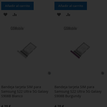
Añadir al carrito
Añadir al carrito
AÑADIR
AÑADIR
AÑADIR
AÑADIR
A
PARA
A
PARA
LA
COMPARAR
LA
COMPARAR
LISTA
LISTA
DE
DE
DESEOS
DESEOS
Bandeja tarjeta SIM para
Bandeja tarjeta SIM para
Samsung S22 Ultra 5G Galaxy
Samsung S22 Ultra 5G Galaxy
S908B Blanco
S908B Burgundy
4,20 €
4,20 €