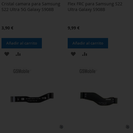
Cristal camara para Samsung
Flex FRC para Samsung S22
S22 Ultra 5G Galaxy S908B
Ultra Galaxy S908B
3,90 €
9,99 €
Añadir al carrito
Añadir al carrito
AÑADIR
AÑADIR
AÑADIR
AÑADIR
A
PARA
A
PARA
LA
COMPARAR
LA
COMPARAR
LISTA
LISTA
DE
DE
DESEOS
DESEOS