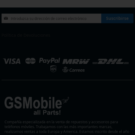
página
DESEOS
DESEOS
Inscríbase
Suscribirse
a
nuestro
boletín
Política de Devoluciones
de
noticias:
eleccionar
ienda
Compañía especializada en la venta de repuestos y accesorios para
teléfonos móviles. Trabajamos con las más importantes marcas,
realizamos ventas a toda Europa y America. Estamos inscrito desde el año