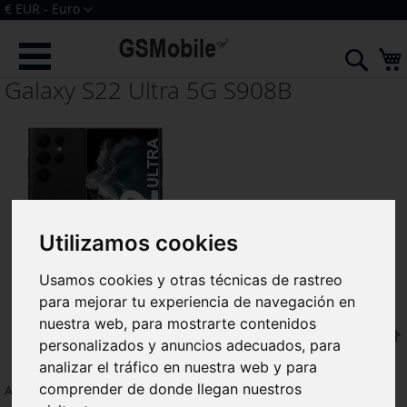
Ir
Moneda
€ EUR - Euro
al
Iniciar sesión
Crear una cuenta
contenido
Sear
Galaxy S22 Ultra 5G S908B
Utilizamos cookies
Usamos cookies y otras técnicas de rastreo
para mejorar tu experiencia de navegación en
nuestra web, para mostrarte contenidos
F
Ordenar por
personalizados y anuncios adecuados, para
analizar el tráfico en nuestra web y para
comprender de donde llegan nuestros
Artículos
1
-
24
de
41