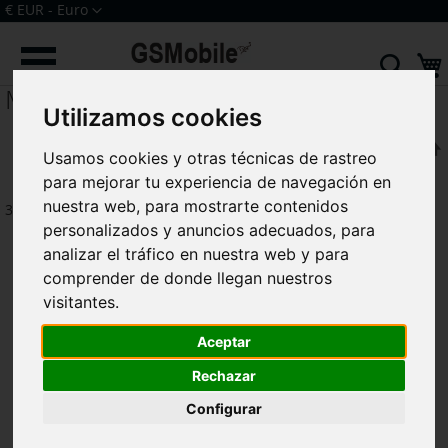
Ir
Moneda
€ EUR - Euro
al
Iniciar sesión
Crear una cuenta
contenido
Sear
Moto E7i Power (XT2097-13)
Utilizamos cookies
F
Ordenar por
Usamos cookies y otras técnicas de rastreo
para mejorar tu experiencia de navegación en
nuestra web, para mostrarte contenidos
3
artículos
personalizados y anuncios adecuados, para
analizar el tráfico en nuestra web y para
comprender de donde llegan nuestros
visitantes.
Aceptar
Rechazar
Configurar