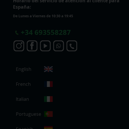
Horario del servicio de atención al cliente para
España:
De Lunes a Viernes de 10:30 a 19:45
+
34 693558287
S
English
e
l
e
French
c
c
Italian
i
o
Portuguese
n
a
r