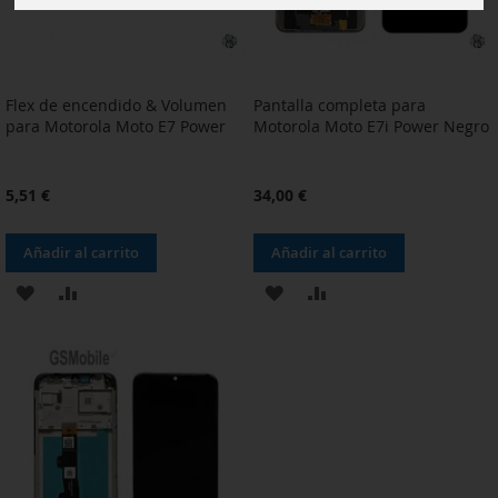
Flex de encendido & Volumen
Pantalla completa para
para Motorola Moto E7 Power
Motorola Moto E7i Power Negro
5,51 €
34,00 €
Añadir al carrito
Añadir al carrito
AÑADIR
AÑADIR
AÑADIR
AÑADIR
A
PARA
A
PARA
LA
COMPARAR
LA
COMPARAR
LISTA
LISTA
DE
DE
DESEOS
DESEOS