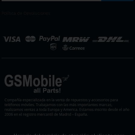
a
DESEOS
nuestro
boletín
Política de Devoluciones
de
noticias:
eleccionar
ienda
Compañía especializada en la venta de repuestos y accesorios para
teléfonos móviles. Trabajamos con las más importantes marcas,
realizamos ventas a toda Europa y America. Estamos inscrito desde el año
2006 en el registro mercantil de Madrid – España.