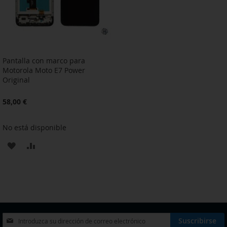
Pantalla con marco para
Motorola Moto E7 Power
Original
58,00 €
No está disponible
AÑADIR
AÑADIR
A
PARA
LA
COMPARAR
LISTA
DE
Inscríbase
Suscribirse