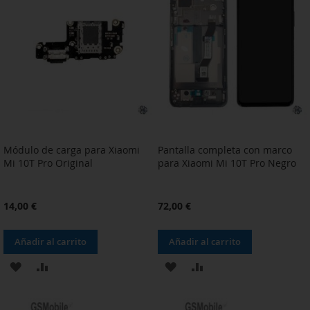
LISTA
LISTA
DE
DE
DESEOS
DESEOS
Módulo de carga para Xiaomi
Pantalla completa con marco
Mi 10T Pro Original
para Xiaomi Mi 10T Pro Negro
14,00 €
72,00 €
Añadir al carrito
Añadir al carrito
AÑADIR
AÑADIR
AÑADIR
AÑADIR
A
PARA
A
PARA