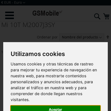
Ir
Moneda
€ EUR - Euro
al
Iniciar sesión
Crear una cuenta
contenido
Sear
Mi 10T M2007J3SY
F
Ordenar por
18
artículos
Utilizamos cookies
Usamos cookies y otras técnicas de rastreo
para mejorar tu experiencia de navegación en
nuestra web, para mostrarte contenidos
personalizados y anuncios adecuados, para
analizar el tráfico en nuestra web y para
comprender de donde llegan nuestros
visitantes.
Aceptar