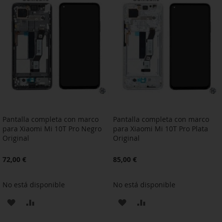
LA
COMPARAR
LA
COMPARAR
LISTA
LISTA
DE
DE
DESEOS
DESEOS
Pantalla completa con marco
Pantalla completa con marco
para Xiaomi Mi 10T Pro Negro
para Xiaomi Mi 10T Pro Plata
Original
Original
72,00 €
85,00 €
No está disponible
No está disponible
AÑADIR
AÑADIR
AÑADIR
AÑADIR
A
PARA
A
PARA