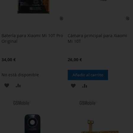
Batería para Xiaomi Mi 10T Pro
Cámara principal para Xiaomi
Original
Mi 10T
34,00 €
26,00 €
No está disponible
Añadir al carrito
AÑADIR
AÑADIR
AÑADIR
AÑADIR
A
PARA
A
PARA
LA
COMPARAR
LA
COMPARAR
LISTA
LISTA
DE
DE