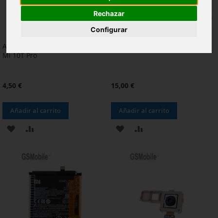
Rechazar
Configurar
Altavoz auricular para Xiaomi
Batería para Xiaomi Mi 10T Pro
Mi 10T Pro
4,50 €
15,00 €
Añadir al carrito
Añadir al carrito
AÑADIR
AÑADIR
AÑADIR
AÑADIR
A
PARA
A
PARA
LA
COMPARAR
LA
COMPARAR
LISTA
LISTA
DE
DE
DESEOS
DESEOS