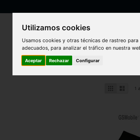
Ir
al
contenido
Utilizamos cookies
Usamos cookies y otras técnicas de rastreo para
adecuados, para analizar el tráfico en nuestra w
Inicio
Sony Tablets
Xperia Tablet Z2
Xperia Tablet Z2
Aceptar
Rechazar
Configurar
Ver
Parrilla
Lista
1
a
como