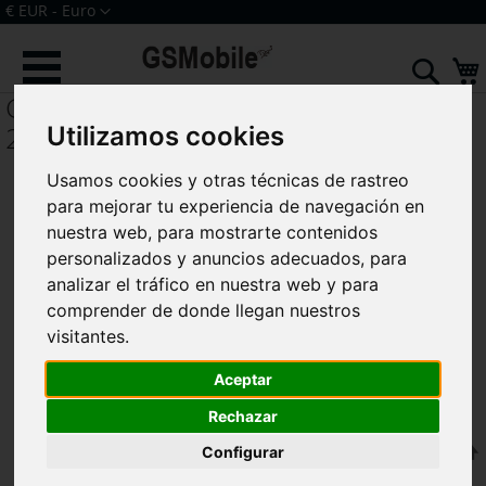
Ir
Moneda
€ EUR - Euro
al
Iniciar sesión
Crear una cuenta
contenido
Sear
Galaxy Tab S2 T719 (8.0) 3G/LTE
2016
Utilizamos cookies
Usamos cookies y otras técnicas de rastreo
para mejorar tu experiencia de navegación en
nuestra web, para mostrarte contenidos
personalizados y anuncios adecuados, para
analizar el tráfico en nuestra web y para
comprender de donde llegan nuestros
visitantes.
Aceptar
Rechazar
F
Ordenar por
Configurar