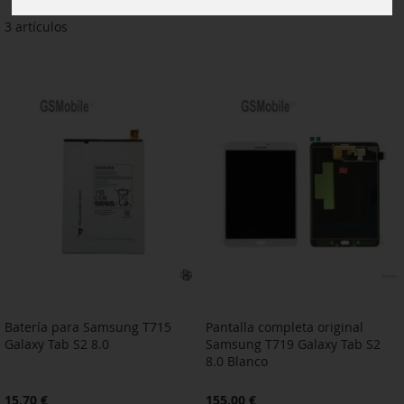
3
artículos
Batería para Samsung T715
Pantalla completa original
Galaxy Tab S2 8.0
Samsung T719 Galaxy Tab S2
8.0 Blanco
15,70 €
155,00 €