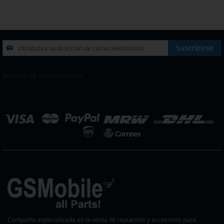
LA
COMPARAR
LA
COMPARAR
LISTA
LISTA
DE
DE
Inscríbase
Suscribirse
a
DESEOS
DESEOS
nuestro
boletín
Política de Devoluciones
de
noticias:
eleccionar
ienda
Compañía especializada en la venta de repuestos y accesorios para