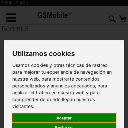
Ir
Moneda
€ EUR - Euro
al
Iniciar sesión
Crear una cuenta
contenido
Sear
Redmi 5
Utilizamos cookies
Usamos cookies y otras técnicas de rastreo
para mejorar tu experiencia de navegación en
nuestra web, para mostrarte contenidos
personalizados y anuncios adecuados, para
analizar el tráfico en nuestra web y para
comprender de donde llegan nuestros
visitantes.
Aceptar
Rechazar