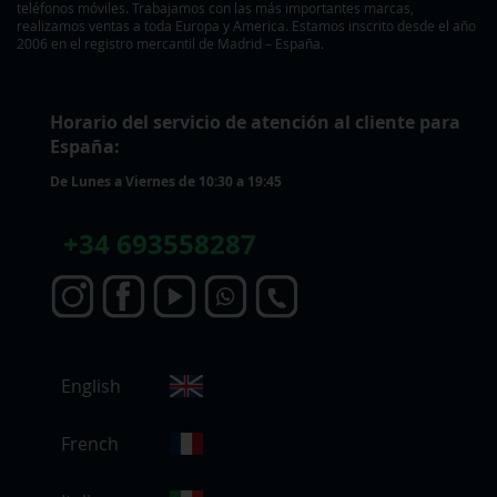
teléfonos móviles. Trabajamos con las más importantes marcas,
realizamos ventas a toda Europa y America. Estamos inscrito desde el año
2006 en el registro mercantil de Madrid – España.
Horario del servicio de atención al cliente para
España:
De Lunes a Viernes de 10:30 a 19:45
+
34 693558287
S
English
e
l
e
French
c
c