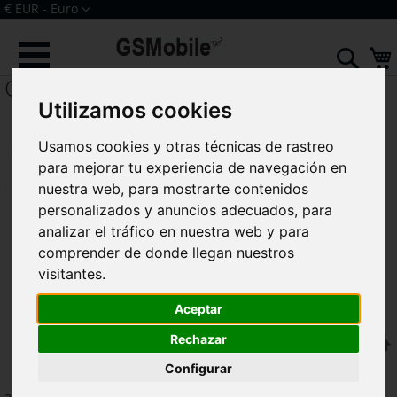
Ir
Moneda
€ EUR - Euro
al
Iniciar sesión
Crear una cuenta
contenido
Sear
OT5051 Pop 4
Utilizamos cookies
Usamos cookies y otras técnicas de rastreo
para mejorar tu experiencia de navegación en
nuestra web, para mostrarte contenidos
personalizados y anuncios adecuados, para
analizar el tráfico en nuestra web y para
comprender de donde llegan nuestros
visitantes.
Aceptar
Rechazar
F
Ordenar por
Configurar