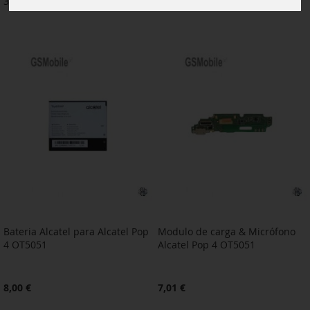
3
artículos
Bateria Alcatel para Alcatel Pop
Modulo de carga & Micrófono
4 OT5051
Alcatel Pop 4 OT5051
8,00 €
7,01 €