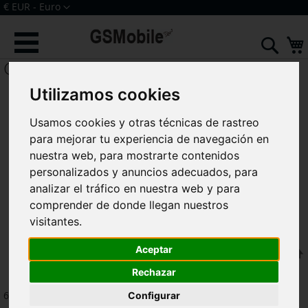
Ir
Moneda
€ EUR - Euro
al
Iniciar sesión
Crear una cuenta
contenido
Sear
Galaxy J7 J700
Utilizamos cookies
Usamos cookies y otras técnicas de rastreo
para mejorar tu experiencia de navegación en
nuestra web, para mostrarte contenidos
personalizados y anuncios adecuados, para
analizar el tráfico en nuestra web y para
comprender de donde llegan nuestros
visitantes.
Aceptar
F
Ordenar por
Rechazar
6
artículos
Configurar