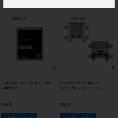
Bateria para Samsung J700F
Conector de carga para
Galaxy J7
Samsung J700F Galaxy J7
9,99 €
1,00 €
Añadir al carrito
Añadir al carrito