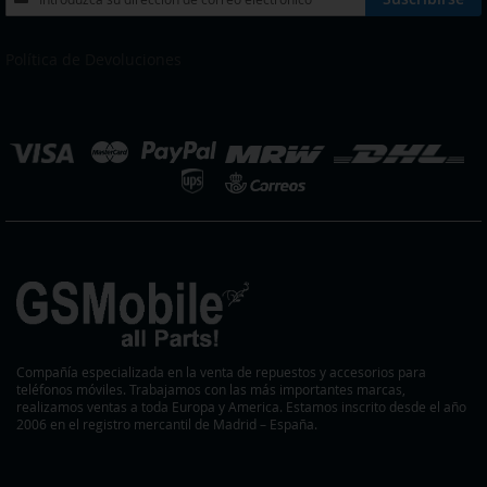
a
DESEOS
nuestro
boletín
Política de Devoluciones
de
noticias:
eleccionar
ienda
Compañía especializada en la venta de repuestos y accesorios para
teléfonos móviles. Trabajamos con las más importantes marcas,
realizamos ventas a toda Europa y America. Estamos inscrito desde el año
2006 en el registro mercantil de Madrid – España.