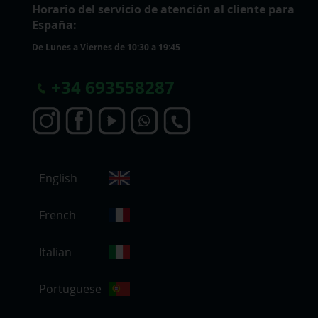
Horario del servicio de atención al cliente para
España:
De Lunes a Viernes de 10:30 a 19:45
+
34 693558287
S
English
e
l
e
French
c
c
Italian
i
o
Portuguese
n
a