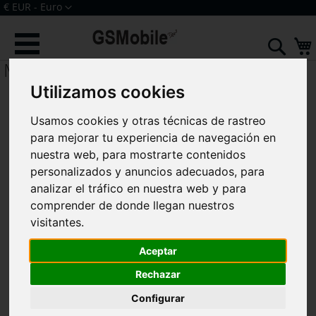
Ir
Moneda
€ EUR - Euro
al
Iniciar sesión
Crear una cuenta
contenido
Sear
Mi 4i Mi4i
Utilizamos cookies
Usamos cookies y otras técnicas de rastreo
para mejorar tu experiencia de navegación en
nuestra web, para mostrarte contenidos
personalizados y anuncios adecuados, para
analizar el tráfico en nuestra web y para
comprender de donde llegan nuestros
visitantes.
Aceptar
Rechazar
Configurar