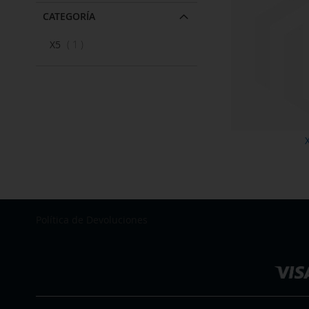
CATEGORÍA
artículo
X5
1
Política de Devoluciones
Seleccionar
tienda