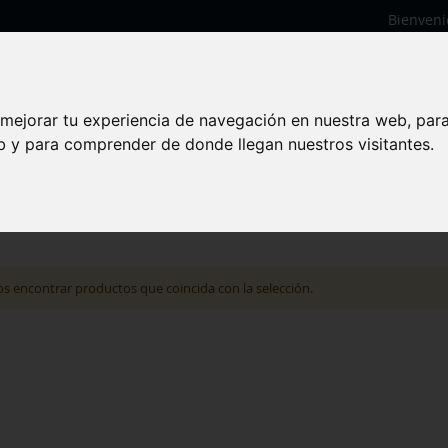
Bienveni
 mejorar tu experiencia de navegación en nuestra web, par
eb y para comprender de donde llegan nuestros visitantes.
 encontrar productos que coincida con la selección.