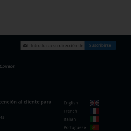
Inscríbase
Suscribirse
a
nuestro
boletín
de
noticias:
S
tención al cliente para
English
e
French
l
:45
e
Italian
c
Portuguese
c