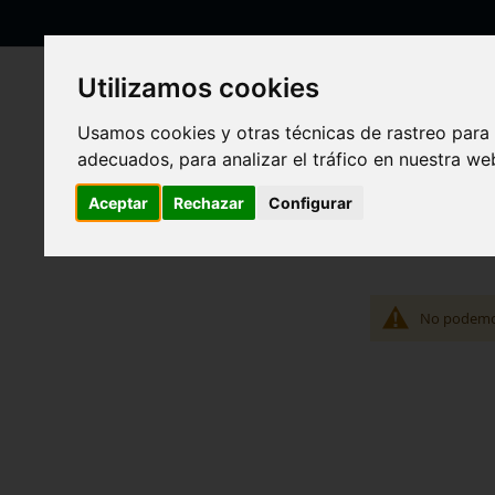
Ir
al
contenido
Utilizamos cookies
Usamos cookies y otras técnicas de rastreo para
adecuados, para analizar el tráfico en nuestra w
Inicio
Google
Pixel 3 XL G013C
Aceptar
Rechazar
Configurar
Pixel 3 XL G013C
No podemos