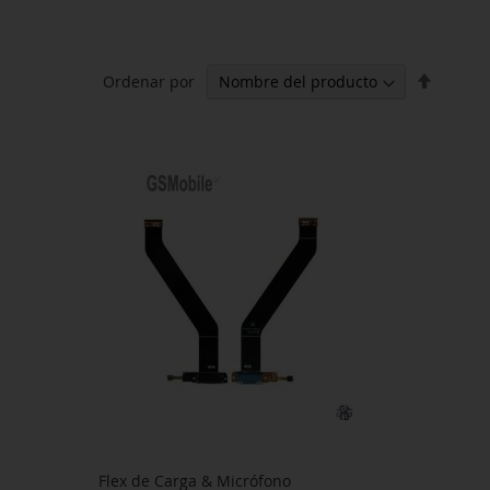
Fijar
Ordenar por
Direcci
Descen
Flex de Carga & Micrófono