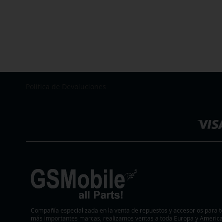
AÑADIR
AÑADIR
AÑADIR
A
AÑADIR
A
AÑADIR
A
AÑADIR
LA
PARA
LA
PARA
LA
PARA
LISTA
COMPARAR
LISTA
COMPARAR
LISTA
COMPARAR
DE
DE
DE
Política de Devoluciones
Seleccionar
DESEOS
DESEOS
DESEOS
tienda
Compañía especializada en la venta de repuestos y accesorios para t
más importantes marcas, realizamos ventas a toda Europa y America.