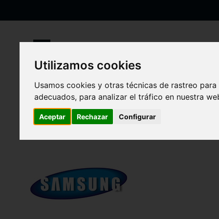
Ir
al
contenido
Utilizamos cookies
Inicio
Samsung Repuestos Tablets
Galaxy Tab 3 P5200 (10.
Usamos cookies y otras técnicas de rastreo para
Galaxy Tab 3 P5200 (1
adecuados, para analizar el tráfico en nuestra w
Aceptar
Rechazar
Configurar