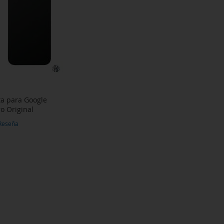
ta para Google
ro Original
Reseña