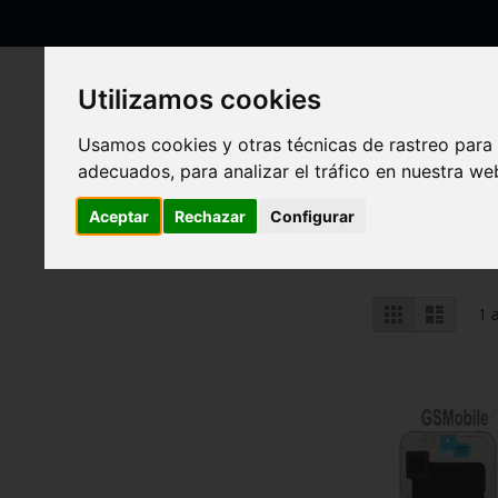
Ir
al
contenido
Utilizamos cookies
Usamos cookies y otras técnicas de rastreo para
Inicio
Google
Pixel 10 Pro GEHN3 G4QUR GN4F5
adecuados, para analizar el tráfico en nuestra w
Pixel 10 Pro GEHN3
Aceptar
Rechazar
Configurar
Ver
Parrilla
Lista
1
a
como