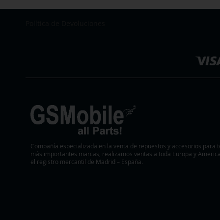
LISTA
COMPARAR
DE
Política de Devoluciones
Seleccionar
DESEOS
tienda
Compañía especializada en la venta de repuestos y accesorios para t
más importantes marcas, realizamos ventas a toda Europa y America.
el registro mercantil de Madrid – España.