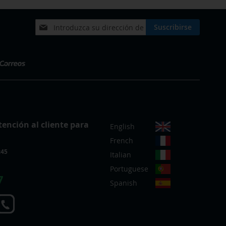
Inscríbase
Suscribirse
a
nuestro
boletín
de
noticias:
S
tención al cliente para
English
e
French
l
:45
e
Italian
c
Portuguese
c
7
Spanish
i
o
n
a
r