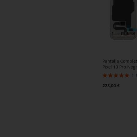
Pantalla Comple
Pixel 10 Pro Neg
Valoración:
1
100%
228,00 €
Añadir al carrito
AÑADIR
A
AÑADIR
LA
PARA