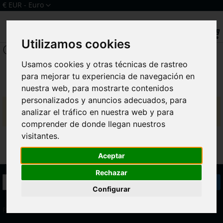
Ir
Moneda
€ EUR - Euro
al
Iniciar sesión
Crear una cuenta
contenido
Sear
Utilizamos cookies
Q10
Usamos cookies y otras técnicas de rastreo
para mejorar tu experiencia de navegación en
nuestra web, para mostrarte contenidos
personalizados y anuncios adecuados, para
No podemos encontrar productos que coincida con la
analizar el tráfico en nuestra web y para
selección.
comprender de donde llegan nuestros
visitantes.
Aceptar
Rechazar
Inscríbase
Suscribirse
a
Configurar
nuestro
boletín
Política de Devoluciones
de