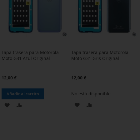
DE
DE
DESEOS
DESEOS
Tapa trasera para Motorola
Tapa trasera para Motorola
Moto G31 Azul Original
Moto G31 Gris Original
12,00 €
12,00 €
No está disponible
Añadir al carrito
AÑADIR
AÑADIR
AÑADIR
AÑADIR
A
PARA
A
PARA
LA
COMPARAR
LA
COMPARAR
LISTA
LISTA