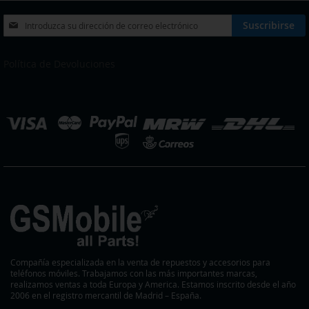
DE
DE
Inscríbase
Suscribirse
a
DESEOS
DESEOS
nuestro
boletín
Política de Devoluciones
de
noticias:
eleccionar
ienda
Compañía especializada en la venta de repuestos y accesorios para
teléfonos móviles. Trabajamos con las más importantes marcas,
realizamos ventas a toda Europa y America. Estamos inscrito desde el año
2006 en el registro mercantil de Madrid – España.