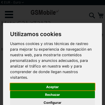
Ir
Moneda
€ EUR - Euro
al
Iniciar sesión
Crear una cuenta
contenido
Sear
Moto G31 XT2173
Utilizamos cookies
F
Ordenar por
Usamos cookies y otras técnicas de rastreo
8
artículos
para mejorar tu experiencia de navegación en
nuestra web, para mostrarte contenidos
personalizados y anuncios adecuados, para
analizar el tráfico en nuestra web y para
comprender de donde llegan nuestros
visitantes.
Aceptar
Rechazar
Configurar