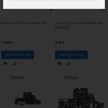
Batería ND50 para Moto G42
Cristal Cámara para Motorola
Moto G31
14,00 €
3,90 €
Añadir al carrito
Añadir al carrito
AÑADIR
AÑADIR
AÑADIR
AÑADIR
A
PARA
A
PARA
LA
COMPARAR
LA
COMPARAR
LISTA
LISTA
DE
DE
DESEOS
DESEOS