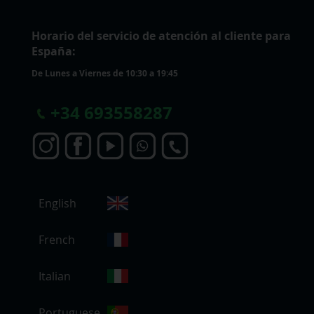
Horario del servicio de atención al cliente para
España:
De Lunes a Viernes de 10:30 a 19:45
+
34 693558287
S
English
e
l
e
French
c
c
Italian
i
o
Portuguese