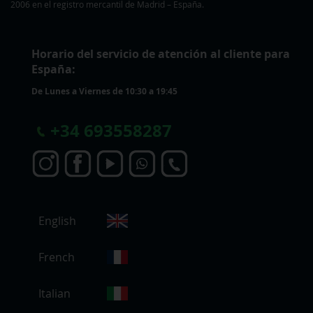
2006 en el registro mercantil de Madrid – España.
Horario del servicio de atención al cliente para
España:
De Lunes a Viernes de 10:30 a 19:45
+
34 693558287
S
English
e
l
e
French
c
c
Italian
i