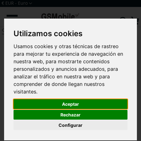
Ir
Moneda
€ EUR - Euro
al
Iniciar sesión
Crear una cuenta
contenido
Sear
Serie 6
Utilizamos cookies
Usamos cookies y otras técnicas de rastreo
para mejorar tu experiencia de navegación en
nuestra web, para mostrarte contenidos
personalizados y anuncios adecuados, para
analizar el tráfico en nuestra web y para
comprender de donde llegan nuestros
visitantes.
Aceptar
Rechazar
Configurar