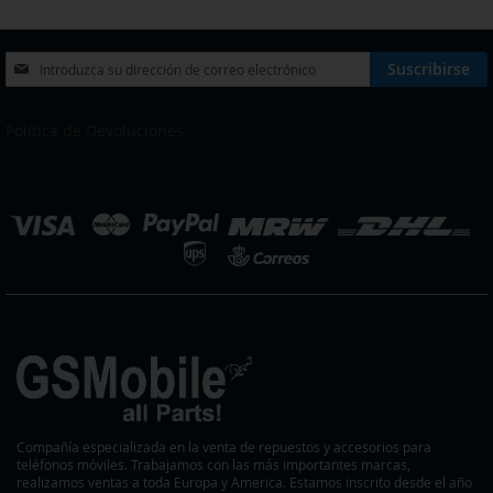
Inscríbase
Suscribirse
a
nuestro
boletín
Política de Devoluciones
de
noticias:
eleccionar
ienda
Compañía especializada en la venta de repuestos y accesorios para
teléfonos móviles. Trabajamos con las más importantes marcas,
realizamos ventas a toda Europa y America. Estamos inscrito desde el año