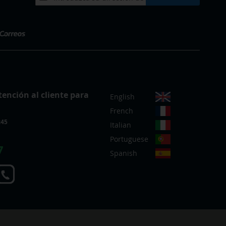
a
nuestro
boletín
de
noticias:
S
tención al cliente para
English
e
French
l
:45
e
Italian
c
Portuguese
c
7
Spanish
i
o
n
a
r
t
i
e