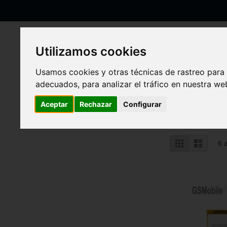
Ir
al
contenido
Utilizamos cookies
Usamos cookies y otras técnicas de rastreo para
Inicio
Motorola
Moto G Serie
Moto G13 XT2331-3
adecuados, para analizar el tráfico en nuestra w
Moto G13 XT2331-3
Aceptar
Rechazar
Configurar
Ver
Parrilla
Lista
6
a
como