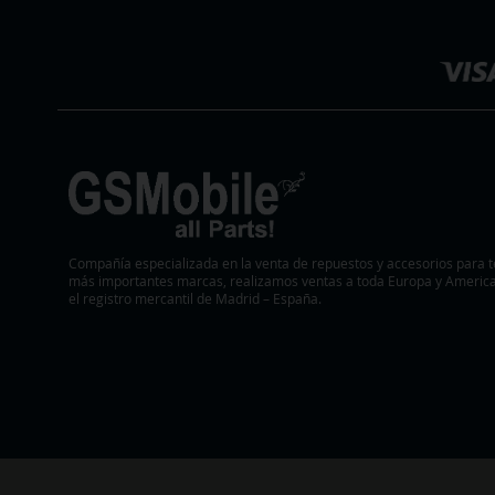
DE
Seleccionar
DESEOS
DESEOS
tienda
DESEOS
Compañía especializada en la venta de repuestos y accesorios para t
más importantes marcas, realizamos ventas a toda Europa y America.
el registro mercantil de Madrid – España.