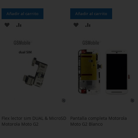
Añadir al carrito
Añadir al carrito
AÑADIR
AÑADIR
AÑADIR
AÑADIR
A
PARA
A
PARA
LA
COMPARAR
LA
COMPARAR
LISTA
LISTA
DE
DE
DESEOS
DESEOS
Flex lector sim DUAL & MicroSD
Pantalla completa Motorola
Motorola Moto G2
Moto G2 Blanco