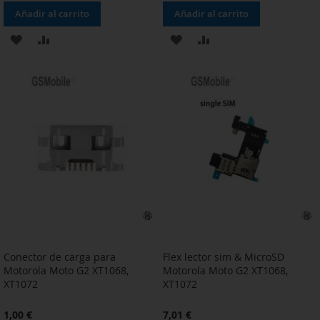
Añadir al carrito
Añadir al carrito
AÑADIR
AÑADIR
AÑADIR
AÑADIR
A
PARA
A
PARA
LA
COMPARAR
LA
COMPARAR
LISTA
LISTA
DE
DE
DESEOS
DESEOS
Conector de carga para
Flex lector sim & MicroSD
Motorola Moto G2 XT1068,
Motorola Moto G2 XT1068,
XT1072
XT1072
1,00 €
7,01 €