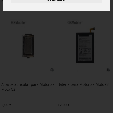
8
artículos
Altavoz auricular para Motorola
Bateria para Motorola Moto G2
Moto G2
2,00 €
12,00 €