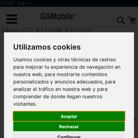
Ir
Moneda
€ EUR - Euro
al
Iniciar sesión
Crear una cuenta
contenido
Sear
Moto G2 XT1068 XT1072
Utilizamos cookies
Usamos cookies y otras técnicas de rastreo
para mejorar tu experiencia de navegación en
nuestra web, para mostrarte contenidos
personalizados y anuncios adecuados, para
analizar el tráfico en nuestra web y para
comprender de donde llegan nuestros
visitantes.
Aceptar
F
Ordenar por
Rechazar
Configurar