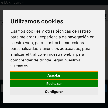
Ir
Moneda
€ EUR - Euro
al
Iniciar sesión
Crear una cuenta
contenido
Sear
Utilizamos cookies
Galaxy J7 Prime 2 G611F
Usamos cookies y otras técnicas de rastreo
para mejorar tu experiencia de navegación en
nuestra web, para mostrarte contenidos
personalizados y anuncios adecuados, para
No podemos encontrar productos que coincida con la
analizar el tráfico en nuestra web y para
selección.
comprender de donde llegan nuestros
visitantes.
Aceptar
Rechazar
Inscríbase
Suscribirse
a
Configurar
nuestro
boletín
Política de Devoluciones
de