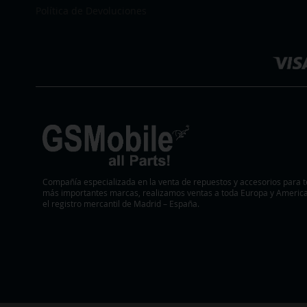
DE
DE
Política de Devoluciones
Seleccionar
DESEOS
DESEOS
tienda
Compañía especializada en la venta de repuestos y accesorios para t
más importantes marcas, realizamos ventas a toda Europa y America.
el registro mercantil de Madrid – España.