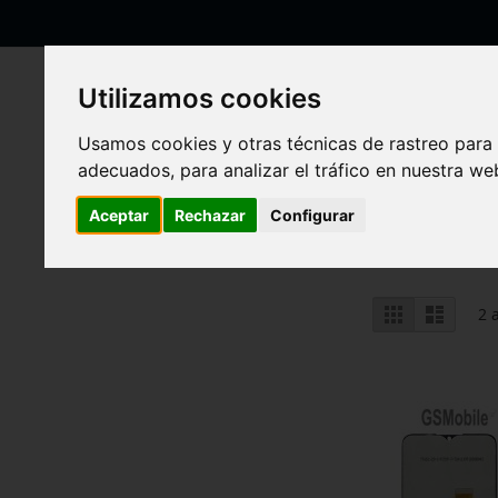
Ir
al
contenido
Utilizamos cookies
Usamos cookies y otras técnicas de rastreo para
adecuados, para analizar el tráfico en nuestra w
Inicio
Alcatel
OT6056 3L
OT6056 3L
Aceptar
Rechazar
Configurar
Ver
Parrilla
Lista
2
a
como