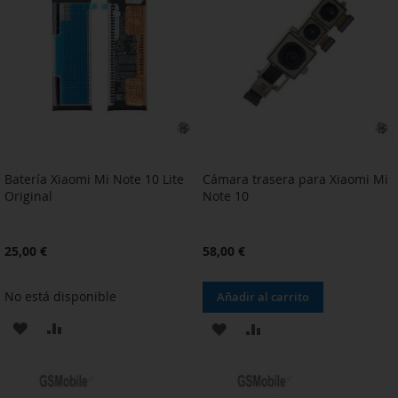
LISTA
LISTA
DE
DE
DESEOS
DESEOS
Batería Xiaomi Mi Note 10 Lite
Cámara trasera para Xiaomi Mi
Original
Note 10
25,00 €
58,00 €
No está disponible
Añadir al carrito
AÑADIR
AÑADIR
AÑADIR
AÑADIR
A
PARA
A
PARA
LA
COMPARAR
LA
COMPARAR