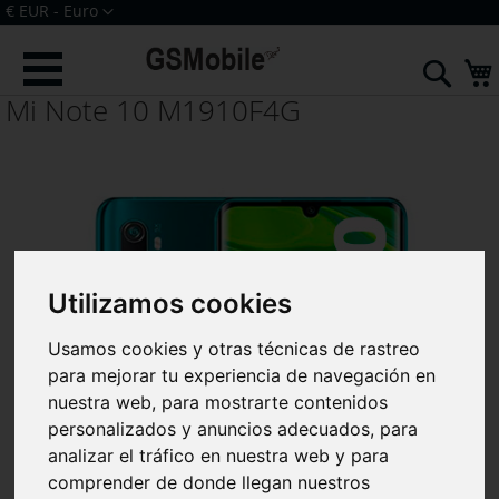
Ir
Moneda
€ EUR - Euro
al
Iniciar sesión
Crear una cuenta
contenido
Sear
Mi Note 10 M1910F4G
Utilizamos cookies
Usamos cookies y otras técnicas de rastreo
para mejorar tu experiencia de navegación en
nuestra web, para mostrarte contenidos
personalizados y anuncios adecuados, para
analizar el tráfico en nuestra web y para
comprender de donde llegan nuestros