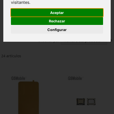
visitantes.
Aceptar
Rechazar
Configurar
F
Ordenar por
24
artículos