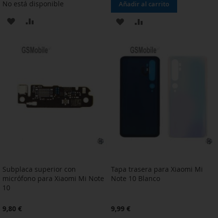
No está disponible
Añadir al carrito
AÑADIR
AÑADIR
AÑADIR
AÑADIR
A
PARA
A
PARA
LA
COMPARAR
LA
COMPARAR
LISTA
LISTA
DE
DE
DESEOS
DESEOS
Subplaca superior con
Tapa trasera para Xiaomi Mi
micrófono para Xiaomi Mi Note
Note 10 Blanco
10
9,80 €
9,99 €