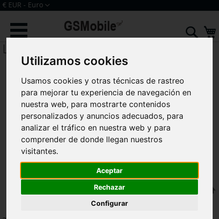
Ir
Moneda
€ EUR - Euro
al
Iniciar sesión
Crear una cuenta
contenido
Sear
Lumia 625
Utilizamos cookies
Usamos cookies y otras técnicas de rastreo
para mejorar tu experiencia de navegación en
nuestra web, para mostrarte contenidos
personalizados y anuncios adecuados, para
analizar el tráfico en nuestra web y para
comprender de donde llegan nuestros
visitantes.
Aceptar
Rechazar
F
Ordenar por
Configurar