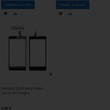
Añadir al carrito
Añadir al carrito
AÑADIR
AÑADIR
AÑADIR
AÑADIR
A
PARA
A
PARA
LA
COMPARAR
LA
COMPARAR
LISTA
LISTA
DE
DE
DESEOS
DESEOS
Pantalla Táctil para Nokia
Lumia 625 Negro
9,99 €