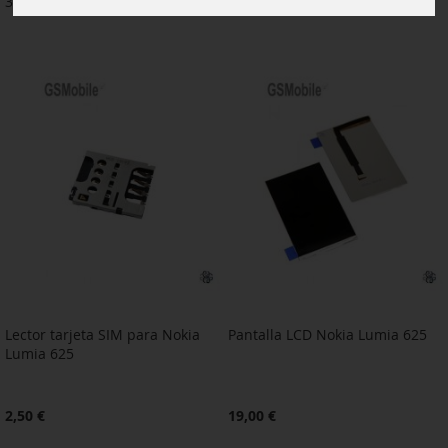
3
artículos
Lector tarjeta SIM para Nokia
Pantalla LCD Nokia Lumia 625
Lumia 625
2,50 €
19,00 €