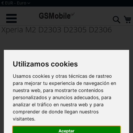
Ir
Moneda
€ EUR - Euro
al
Iniciar sesión
Crear una cuenta
contenido
Sear
Xperia M2 D2303 D2305 D2306
Utilizamos cookies
Usamos cookies y otras técnicas de rastreo
para mejorar tu experiencia de navegación en
nuestra web, para mostrarte contenidos
personalizados y anuncios adecuados, para
analizar el tráfico en nuestra web y para
comprender de donde llegan nuestros
visitantes.
Aceptar