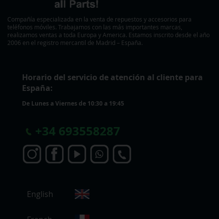
Compañía especializada en la venta de repuestos y accesorios para
teléfonos móviles. Trabajamos con las más importantes marcas,
realizamos ventas a toda Europa y America. Estamos inscrito desde el año
2006 en el registro mercantil de Madrid – España.
Horario del servicio de atención al cliente para
España:
De Lunes a Viernes de 10:30 a 19:45
+
34 693558287
S
English
e
l
e