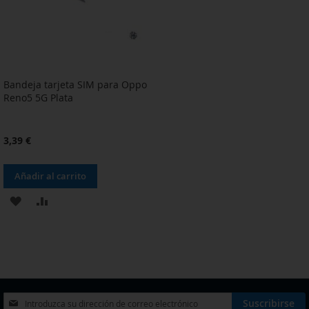
Bandeja tarjeta SIM para Oppo
Reno5 5G Plata
3,39 €
Añadir al carrito
AÑADIR
AÑADIR
A
PARA
LA
COMPARAR
LISTA
DE
Inscríbase
Suscribirse