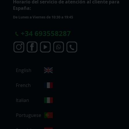
Horario del servicio de atención al cliente para
España:
De Lunes a Viernes de 10:30 a 19:45
+
34 693558287
S
English
e
l
e
French
c
c
Italian
i
o
Portuguese
n
a