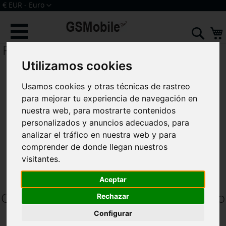
Ir
Moneda
€ EUR - Euro
al
Iniciar sesión
Crear una cuenta
contenido
Sear
Reno5 5G (PEGM00 - PEGT00)
Utilizamos cookies
Usamos cookies y otras técnicas de rastreo
para mejorar tu experiencia de navegación en
nuestra web, para mostrarte contenidos
personalizados y anuncios adecuados, para
analizar el tráfico en nuestra web y para
comprender de donde llegan nuestros
visitantes.
Aceptar
Componentes y Accesorios para Oppo
Rechazar
Reno5 5G
Configurar