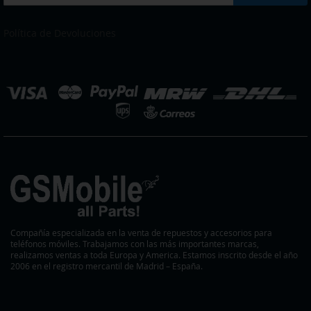
a
DESEOS
nuestro
boletín
Política de Devoluciones
de
noticias:
eleccionar
ienda
Compañía especializada en la venta de repuestos y accesorios para
teléfonos móviles. Trabajamos con las más importantes marcas,
realizamos ventas a toda Europa y America. Estamos inscrito desde el año
2006 en el registro mercantil de Madrid – España.