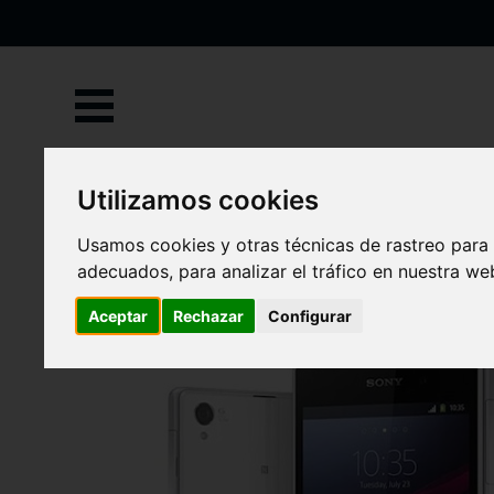
Ir
al
contenido
Inicio
Sony
Xperia Z1
Utilizamos cookies
Xperia Z1
Usamos cookies y otras técnicas de rastreo para
adecuados, para analizar el tráfico en nuestra w
Aceptar
Rechazar
Configurar