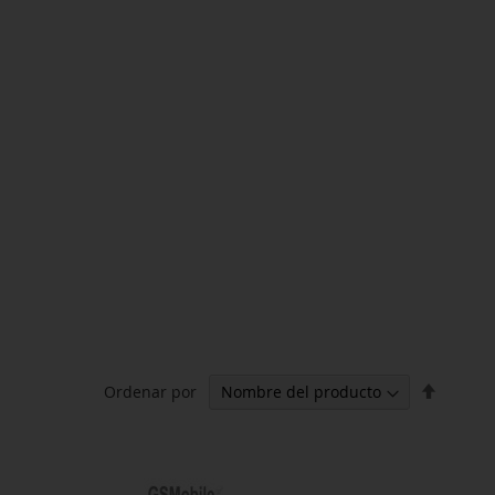
Fijar
Ordenar por
Direcci
Descen