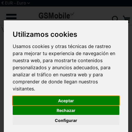
Ir
Moneda
€ EUR - Euro
al
Iniciar sesión
Crear una cuenta
contenido
Sear
Ver
Utilizamos cookies
Usamos cookies y otras técnicas de rastreo
para mejorar tu experiencia de navegación en
nuestra web, para mostrarte contenidos
personalizados y anuncios adecuados, para
analizar el tráfico en nuestra web y para
comprender de donde llegan nuestros
visitantes.
Aceptar
Rechazar
Configurar