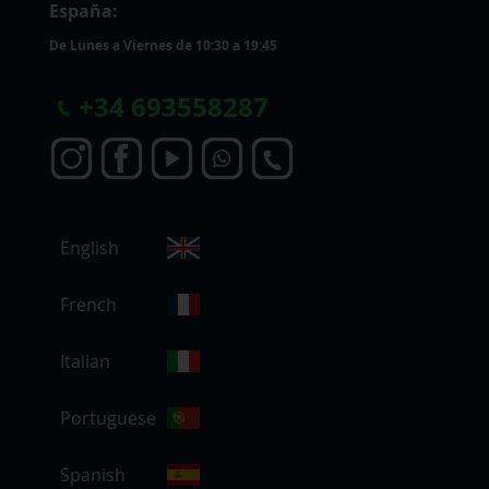
España:
De Lunes a Viernes de 10:30 a 19:45
+
34 693558287
S
English
e
l
e
French
c
c
Italian
i
o
Portuguese
n
a
r
Spanish