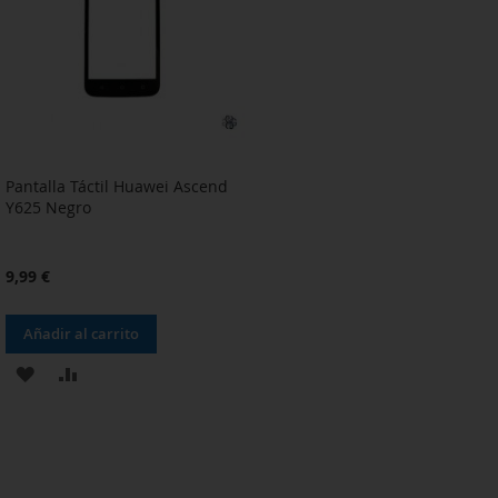
DE
DE
DESEOS
DESEOS
Pantalla Táctil Huawei Ascend
Y625 Negro
9,99 €
Añadir al carrito
AÑADIR
AÑADIR
A
PARA
LA
COMPARAR
LISTA