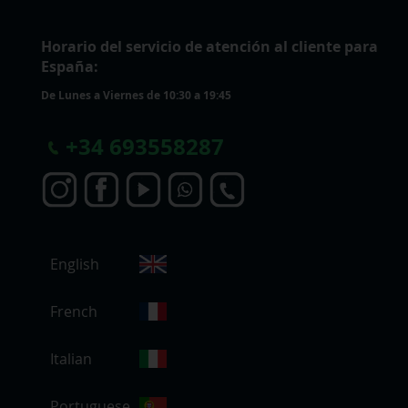
Horario del servicio de atención al cliente para
España:
De Lunes a Viernes de 10:30 a 19:45
+
34 693558287
S
English
e
l
e
French
c
c
Italian
i
o
Portuguese