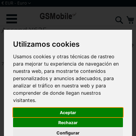
Ir
Moneda
€ EUR - Euro
al
Iniciar sesión
Crear una cuenta
contenido
Sear
Ascend Y625
Utilizamos cookies
F
Ordenar por
Usamos cookies y otras técnicas de rastreo
7
artículos
para mejorar tu experiencia de navegación en
nuestra web, para mostrarte contenidos
personalizados y anuncios adecuados, para
analizar el tráfico en nuestra web y para
comprender de donde llegan nuestros
visitantes.
Aceptar
Rechazar
Configurar