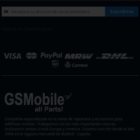
DE
Inscríbase
Suscribirse
a
DESEOS
nuestro
boletín
Política de Devoluciones
de
noticias:
eleccionar
ienda
Compañía especializada en la venta de repuestos y accesorios para
teléfonos móviles. Trabajamos con las más importantes marcas,
realizamos ventas a toda Europa y America. Estamos inscrito desde el año
2006 en el registro mercantil de Madrid – España.