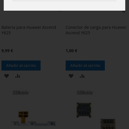
Batería para Huawei Ascend
Conector de carga para Huawei
Y625
Ascend Y625
9,99 €
1,00 €
Añadir al carrito
Añadir al carrito
AÑADIR
AÑADIR
AÑADIR
AÑADIR
A
PARA
A
PARA
LA
COMPARAR
LA
COMPARAR
LISTA
LISTA
DE
DE
DESEOS
DESEOS