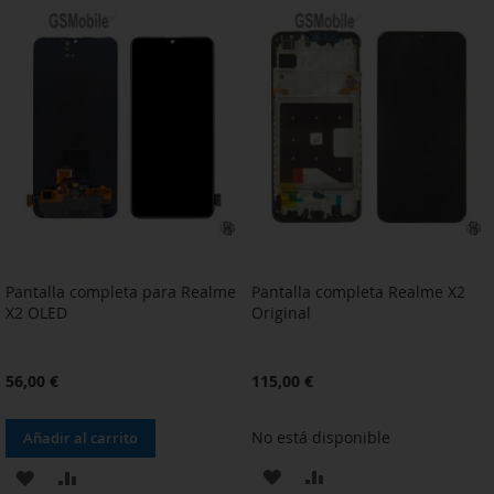
LA
COMPARAR
LA
COMPARAR
LISTA
LISTA
DE
DE
DESEOS
DESEOS
Pantalla completa para Realme
Pantalla completa Realme X2
X2 OLED
Original
56,00 €
115,00 €
No está disponible
Añadir al carrito
AÑADIR
AÑADIR
AÑADIR
AÑADIR