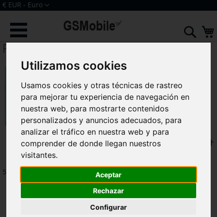
Ir
Moneda
€ EUR - Euro
al
Iniciar sesión
Crear una cuenta
contenido
Sear
Realme X2
Utilizamos cookies
Usamos cookies y otras técnicas de rastreo
para mejorar tu experiencia de navegación en
nuestra web, para mostrarte contenidos
personalizados y anuncios adecuados, para
analizar el tráfico en nuestra web y para
F
Ordenar por
comprender de donde llegan nuestros
visitantes.
5
artículos
Aceptar
Rechazar
Configurar