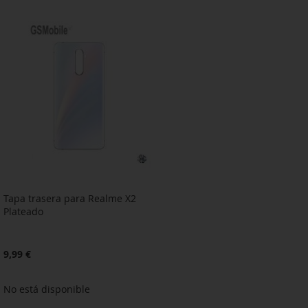
A
PARA
A
PARA
LA
COMPARAR
LA
COMPARAR
LISTA
LISTA
DE
DE
DESEOS
DESEOS
Tapa trasera para Realme X2
Plateado
9,99 €
No está disponible