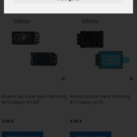
Altavoz auricular para Samsung
Altavoz buzzer para Samsung
M13 Galaxy M135F
A13 Galaxy A135
3,00 €
4,50 €
Añadir al carrito
Añadir al carrito