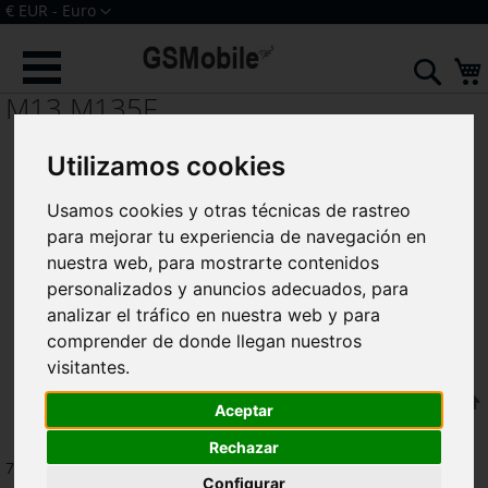
Ir
Moneda
€ EUR - Euro
al
Iniciar sesión
Crear una cuenta
contenido
Sear
M13 M135F
Utilizamos cookies
Usamos cookies y otras técnicas de rastreo
para mejorar tu experiencia de navegación en
nuestra web, para mostrarte contenidos
personalizados y anuncios adecuados, para
analizar el tráfico en nuestra web y para
comprender de donde llegan nuestros
visitantes.
F
Ordenar por
Aceptar
Rechazar
7
artículos
Configurar