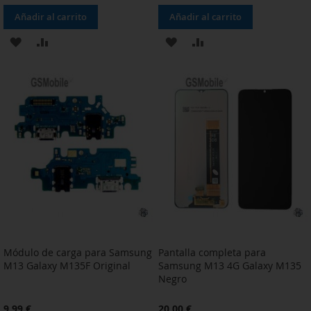
Añadir al carrito
Añadir al carrito
AÑADIR
AÑADIR
AÑADIR
AÑADIR
A
PARA
A
PARA
LA
COMPARAR
LA
COMPARAR
LISTA
LISTA
DE
DE
DESEOS
DESEOS
Módulo de carga para Samsung
Pantalla completa para
M13 Galaxy M135F Original
Samsung M13 4G Galaxy M135
Negro
9,99 €
20,00 €