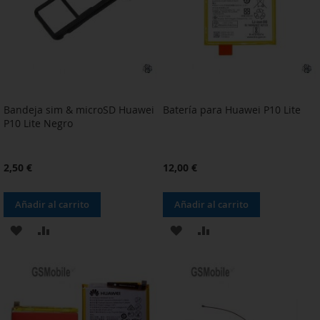
DESEOS
DESEOS
Bandeja sim & microSD Huawei
Batería para Huawei P10 Lite
P10 Lite Negro
2,50 €
12,00 €
Añadir al carrito
Añadir al carrito
AÑADIR
AÑADIR
AÑADIR
AÑADIR
A
PARA
A
PARA
LA
COMPARAR
LA
COMPARAR
LISTA
LISTA