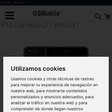
Ir
Moneda
€ EUR - Euro
al
Iniciar sesión
Crear una cuenta
contenido
Sear
P10 Lite WAS-L21 WAS-LX1
Utilizamos cookies
Usamos cookies y otras técnicas de rastreo
para mejorar tu experiencia de navegación en
nuestra web, para mostrarte contenidos
personalizados y anuncios adecuados, para
analizar el tráfico en nuestra web y para
comprender de donde llegan nuestros