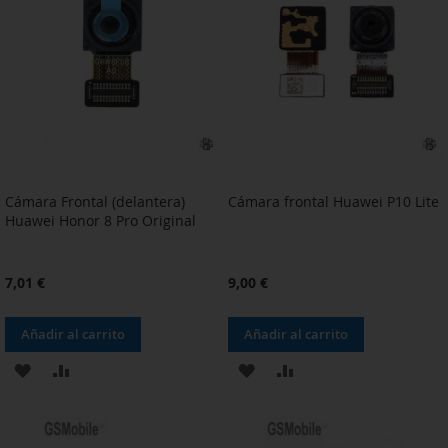
LISTA
LISTA
DE
DE
DESEOS
DESEOS
Cámara Frontal (delantera)
Cámara frontal Huawei P10 Lite
Huawei Honor 8 Pro Original
7,01 €
9,00 €
Añadir al carrito
Añadir al carrito
AÑADIR
AÑADIR
AÑADIR
AÑADIR
A
PARA
A
PARA
LA
COMPARAR
LA
COMPARAR