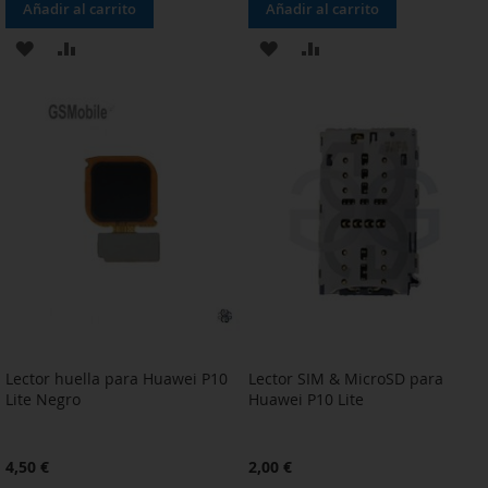
Añadir al carrito
Añadir al carrito
AÑADIR
AÑADIR
AÑADIR
AÑADIR
A
PARA
A
PARA
LA
COMPARAR
LA
COMPARAR
LISTA
LISTA
DE
DE
DESEOS
DESEOS
Lector huella para Huawei P10
Lector SIM & MicroSD para
Lite Negro
Huawei P10 Lite
4,50 €
2,00 €