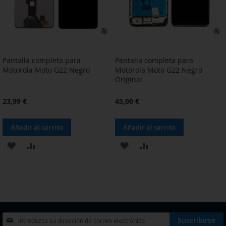
Pantalla completa para
Pantalla completa para
Motorola Moto G22 Negro
Motorola Moto G22 Negro
Original
23,99 €
45,00 €
Añadir al carrito
Añadir al carrito
AÑADIR
AÑADIR
AÑADIR
AÑADIR
A
PARA
A
PARA
LA
COMPARAR
LA
COMPARAR
LISTA
LISTA
DE
DE
Inscríbase
Suscribirse