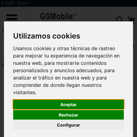
Ir
Moneda
€ EUR - Euro
al
Iniciar sesión
Crear una cuenta
contenido
Sear
Moto G22 XT2231
Utilizamos cookies
F
Ordenar por
Usamos cookies y otras técnicas de rastreo
para mejorar tu experiencia de navegación en
nuestra web, para mostrarte contenidos
4
artículos
personalizados y anuncios adecuados, para
analizar el tráfico en nuestra web y para
comprender de donde llegan nuestros
visitantes.
Aceptar
Rechazar
Configurar