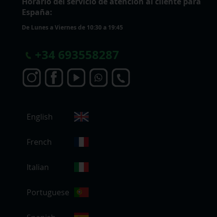
Horario del servicio de atención al cliente para
España:
De Lunes a Viernes de 10:30 a 19:45
+
34 693558287
S
English
e
l
e
French
c
c
Italian
i
o
Portuguese
n
a
r