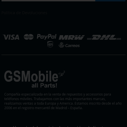
a
DESEOS
DESEOS
nuestro
boletín
Política de Devoluciones
de
noticias:
eleccionar
ienda
Compañía especializada en la venta de repuestos y accesorios para
teléfonos móviles. Trabajamos con las más importantes marcas,
realizamos ventas a toda Europa y America. Estamos inscrito desde el año
2006 en el registro mercantil de Madrid – España.