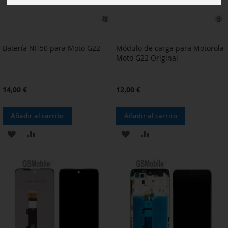
Batería NH50 para Moto G22
Módulo de carga para Motorola
Moto G22 Original
14,00 €
12,00 €
Añadir al carrito
Añadir al carrito
AÑADIR
AÑADIR
AÑADIR
AÑADIR
A
PARA
A
PARA
LA
COMPARAR
LA
COMPARAR
LISTA
LISTA
DE
DE
DESEOS
DESEOS