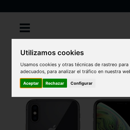
Ir
al
contenido
Inicio
Apple
iPhone XS Max
Utilizamos cookies
iPhone XS Max
Usamos cookies y otras técnicas de rastreo para
adecuados, para analizar el tráfico en nuestra w
Aceptar
Rechazar
Configurar