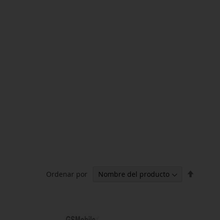
Fijar
Ordenar por
Direcci
Descen