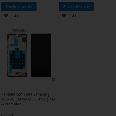
Añadir al carrito
Añadir al carrito
AÑADIR
AÑADIR
AÑADIR
AÑADIR
A
PARA
A
PARA
LA
COMPARAR
LA
COMPARAR
LISTA
LISTA
DE
DE
DESEOS
DESEOS
Pantalla completa Samsung
M55 5G Galaxy M556B Original
(Assembled)
63,00 €