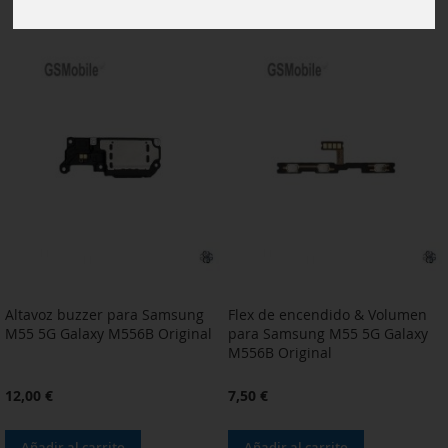
Altavoz buzzer para Samsung
Flex de encendido & Volumen
M55 5G Galaxy M556B Original
para Samsung M55 5G Galaxy
M556B Original
12,00 €
7,50 €
Añadir al carrito
Añadir al carrito