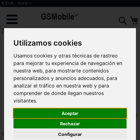
Ir
Moneda
€ EUR - Euro
al
Iniciar sesión
Crear una cuenta
contenido
Sear
M55 5G M556B
Utilizamos cookies
Usamos cookies y otras técnicas de rastreo
para mejorar tu experiencia de navegación en
nuestra web, para mostrarte contenidos
personalizados y anuncios adecuados, para
analizar el tráfico en nuestra web y para
comprender de donde llegan nuestros
visitantes.
Aceptar
F
Ordenar por
Rechazar
5
artículos
Configurar