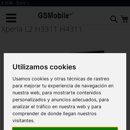
Ir
Moneda
€ EUR - Euro
al
Iniciar sesión
Crear una cuenta
contenido
Sear
Xperia L2 H3311 H4311
Utilizamos cookies
Usamos cookies y otras técnicas de rastreo
para mejorar tu experiencia de navegación en
nuestra web, para mostrarte contenidos
personalizados y anuncios adecuados, para
analizar el tráfico en nuestra web y para
comprender de donde llegan nuestros
visitantes.