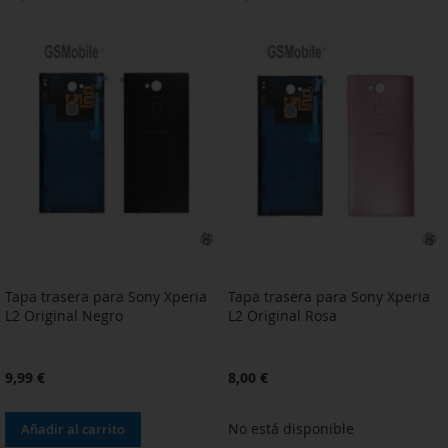
A
PARA
A
PARA
LA
COMPARAR
LA
COMPARAR
LISTA
LISTA
DE
DE
DESEOS
DESEOS
Tapa trasera para Sony Xperia
Tapa trasera para Sony Xperia
L2 Original Negro
L2 Original Rosa
9,99 €
8,00 €
No está disponible
Añadir al carrito