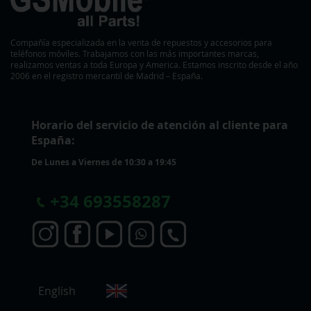
Compañía especializada en la venta de repuestos y accesorios para
teléfonos móviles. Trabajamos con las más importantes marcas,
realizamos ventas a toda Europa y America. Estamos inscrito desde el año
2006 en el registro mercantil de Madrid – España.
Horario del servicio de atención al cliente para
España:
De Lunes a Viernes de 10:30 a 19:45
+
34 693558287
S
English
e
l