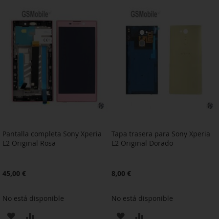
A
PARA
A
PARA
LA
COMPARAR
LA
COMPARAR
LISTA
LISTA
DE
DE
DESEOS
DESEOS
Pantalla completa Sony Xperia
Tapa trasera para Sony Xperia
L2 Original Rosa
L2 Original Dorado
45,00 €
8,00 €
No está disponible
No está disponible
AÑADIR
AÑADIR
AÑADIR
AÑADIR