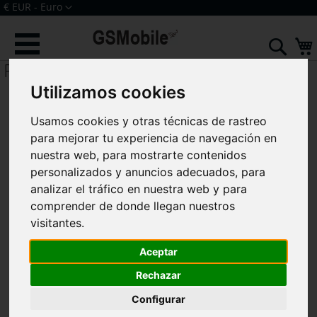
Ir
Moneda
€ EUR - Euro
al
Iniciar sesión
Crear una cuenta
contenido
Sear
F19 CPH2219
Utilizamos cookies
Usamos cookies y otras técnicas de rastreo
para mejorar tu experiencia de navegación en
nuestra web, para mostrarte contenidos
personalizados y anuncios adecuados, para
analizar el tráfico en nuestra web y para
comprender de donde llegan nuestros
visitantes.
Aceptar
Componentes y Accesorios para
Rechazar
Oppo F19
Configurar