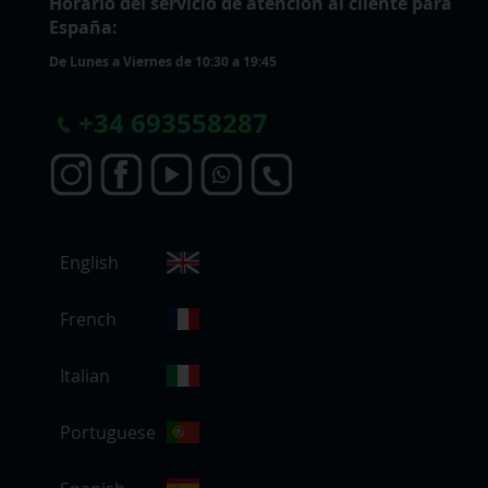
Horario del servicio de atención al cliente para
España:
De Lunes a Viernes de 10:30 a 19:45
+
34 693558287
S
English
e
l
e
French
c
c
Italian
i
o
Portuguese
n
a
r