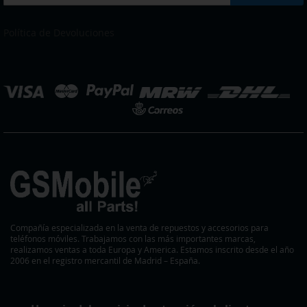
a
DESEOS
DESEOS
nuestro
boletín
Política de Devoluciones
de
noticias:
eleccionar
ienda
Compañía especializada en la venta de repuestos y accesorios para
teléfonos móviles. Trabajamos con las más importantes marcas,
realizamos ventas a toda Europa y America. Estamos inscrito desde el año
2006 en el registro mercantil de Madrid – España.