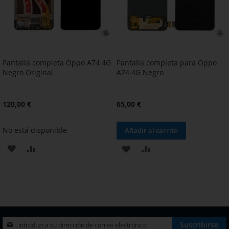
Pantalla completa Oppo A74 4G
Pantalla completa para Oppo
Negro Original
A74 4G Negro
120,00 €
65,00 €
No está disponible
Añadir al carrito
AÑADIR
AÑADIR
AÑADIR
AÑADIR
A
PARA
A
PARA
LA
COMPARAR
LA
COMPARAR
LISTA
LISTA
DE
DE
Inscríbase
Suscribirse