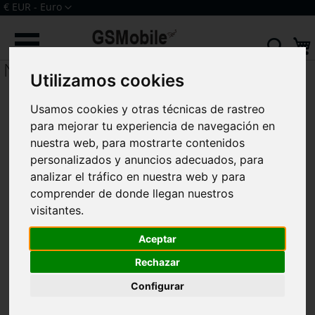
Ir
Moneda
€ EUR - Euro
al
Iniciar sesión
Crear una cuenta
contenido
Sear
Nokia
Utilizamos cookies
Usamos cookies y otras técnicas de rastreo
para mejorar tu experiencia de navegación en
nuestra web, para mostrarte contenidos
personalizados y anuncios adecuados, para
analizar el tráfico en nuestra web y para
comprender de donde llegan nuestros
Repuestos para NOKIA
, todo tipo de repuestos para
NOKIA
al
visitantes.
mejor precio.
Aceptar
Todo lo que necesitas para reparar. Contamos con una amplia
gama de herramientas y repuestos para
NOKIA
.
Rechazar
En caso de no disponer algún repuesto u/o herramienta para
Configurar
el
NOKIA
te lo buscamos y nos ponemos en contacto en un
máximo de 12 horas.