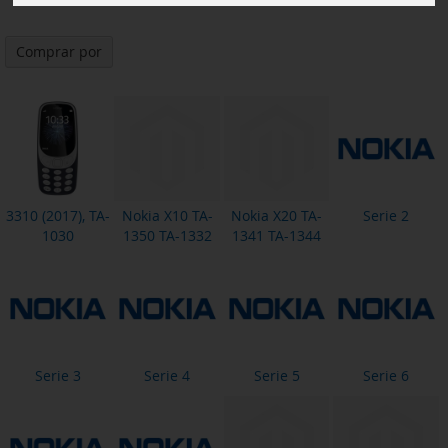
Comprar por
3310 (2017), TA-
Nokia X10 TA-
Nokia X20 TA-
Serie 2
1030
1350 TA-1332
1341 TA-1344
Serie 3
Serie 4
Serie 5
Serie 6