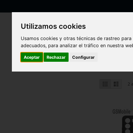
Ir
al
contenido
Utilizamos cookies
Usamos cookies y otras técnicas de rastreo para
adecuados, para analizar el tráfico en nuestra w
Inicio
Realme
Realme 14X 5G RMX3943 (2025)
Realme 14X 5G RMX39
Aceptar
Rechazar
Configurar
Ver
Parrilla
Lista
2
a
como