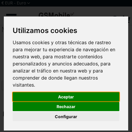
Ir
Moneda
€ EUR - Euro
al
Iniciar sesión
Crear una cuenta
contenido
Sear
Meizu
Utilizamos cookies
Usamos cookies y otras técnicas de rastreo
para mejorar tu experiencia de navegación en
nuestra web, para mostrarte contenidos
personalizados y anuncios adecuados, para
analizar el tráfico en nuestra web y para
comprender de donde llegan nuestros
visitantes.
Comprar por
Aceptar
Rechazar
Configurar