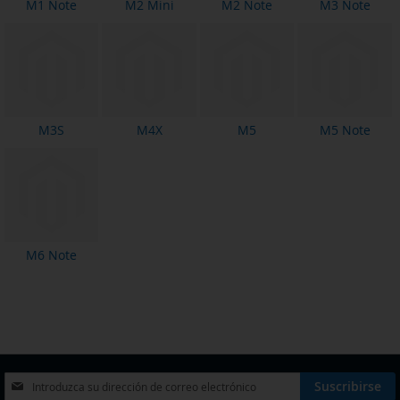
M1 Note
M2 Mini
M2 Note
M3 Note
M3S
M4X
M5
M5 Note
M6 Note
Inscríbase
Suscribirse
a