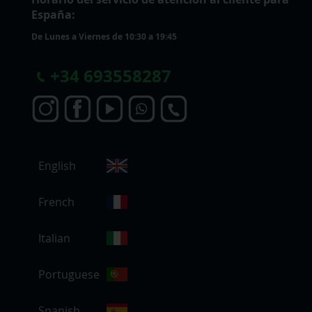
España:
De Lunes a Viernes de 10:30 a 19:45
+
34 693558287
S
English
e
l
e
French
c
c
Italian
i
o
Portuguese
n
a
r
Spanish