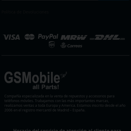
nuestro
boletín
Política de Devoluciones
de
noticias:
eleccionar
ienda
Compañía especializada en la venta de repuestos y accesorios para
teléfonos móviles. Trabajamos con las más importantes marcas,
realizamos ventas a toda Europa y America. Estamos inscrito desde el año
2006 en el registro mercantil de Madrid – España.
Horario del servicio de atención al cliente para