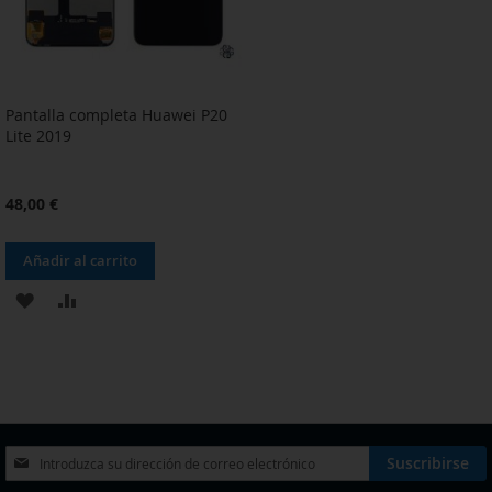
Pantalla completa Huawei P20
Lite 2019
48,00 €
Añadir al carrito
AÑADIR
AÑADIR
A
PARA
LA
COMPARAR
LISTA
DE
Inscríbase
Suscribirse
a
DESEOS