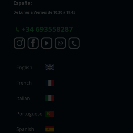
España:
De Lunes a Viernes de 10:30 a 19:45
+
34 693558287
S
English
e
l
e
French
c
c
Italian
i
o
Portuguese
n
a
r
Spanish