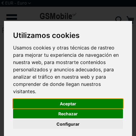
Ir
Moneda
€ EUR - Euro
al
Iniciar sesión
Crear una cuenta
contenido
Sear
P20 Lite 2019 Nova 5i
Utilizamos cookies
Usamos cookies y otras técnicas de rastreo
para mejorar tu experiencia de navegación en
nuestra web, para mostrarte contenidos
personalizados y anuncios adecuados, para
analizar el tráfico en nuestra web y para
comprender de donde llegan nuestros
visitantes.
Aceptar
Rechazar
Configurar