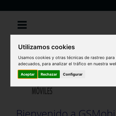
Ir
al
contenido
Inicio
Accesorios móviles
Utilizamos cookies
Accesorios móviles
Usamos cookies y otras técnicas de rastreo para
adecuados, para analizar el tráfico en nuestra w
Aceptar
Rechazar
Configurar
Bienvenido a GSMobile