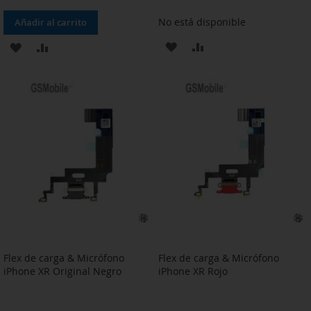
No está disponible
Añadir al carrito
AÑADIR
AÑADIR
AÑADIR
AÑADIR
A
PARA
A
PARA
LA
COMPARAR
LA
COMPARAR
LISTA
LISTA
DE
DE
DESEOS
DESEOS
Flex de carga & Micrófono
Flex de carga & Micrófono
iPhone XR Original Negro
iPhone XR Rojo