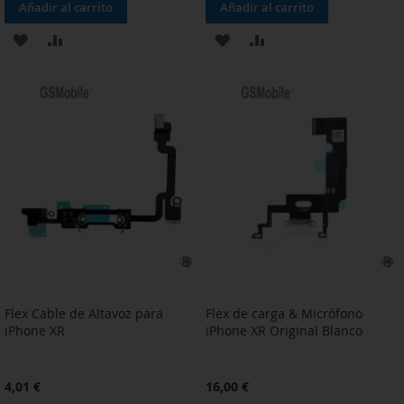
Añadir al carrito
Añadir al carrito
AÑADIR
AÑADIR
AÑADIR
AÑADIR
A
PARA
A
PARA
LA
COMPARAR
LA
COMPARAR
LISTA
LISTA
DE
DE
DESEOS
DESEOS
Flex Cable de Altavoz para
Flex de carga & Micrófono
iPhone XR
iPhone XR Original Blanco
4,01 €
16,00 €