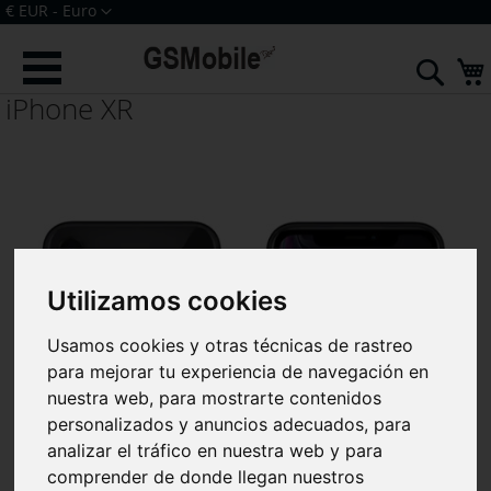
Ir
Moneda
€ EUR - Euro
al
Iniciar sesión
Crear una cuenta
contenido
Sear
iPhone XR
Utilizamos cookies
Usamos cookies y otras técnicas de rastreo
para mejorar tu experiencia de navegación en
nuestra web, para mostrarte contenidos
personalizados y anuncios adecuados, para
analizar el tráfico en nuestra web y para
comprender de donde llegan nuestros