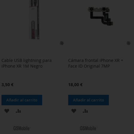
LISTA
LISTA
DE
DE
DESEOS
DESEOS
Cable USB lightning para
Cámara frontal iPhone XR +
iPhone XR 1M Negro
Face ID Original 7MP
3,50 €
18,00 €
Añadir al carrito
Añadir al carrito
AÑADIR
AÑADIR
AÑADIR
AÑADIR
A
PARA
A
PARA
LA
COMPARAR
LA
COMPARAR