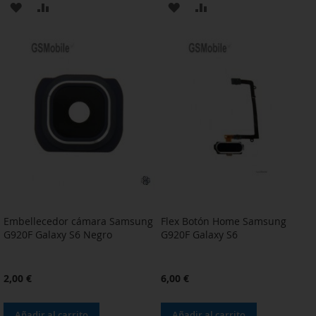
AÑADIR
AÑADIR
AÑADIR
AÑADIR
A
PARA
A
PARA
LA
COMPARAR
LA
COMPARAR
LISTA
LISTA
DE
DE
DESEOS
DESEOS
Embellecedor cámara Samsung
Flex Botón Home Samsung
G920F Galaxy S6 Negro
G920F Galaxy S6
2,00 €
6,00 €
Añadir al carrito
Añadir al carrito