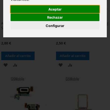
Aceptar
Rechazar
Adhesivo pantalla LCD
Adhesivo tapa trasera Samsung
Configurar
Samsung G920F Galaxy S6
G920F Galaxy S6 Original
2,00 €
2,50 €
Añadir al carrito
Añadir al carrito
AÑADIR
AÑADIR
AÑADIR
AÑADIR
A
PARA
A
PARA
LA
COMPARAR
LA
COMPARAR
LISTA
LISTA
DE
DE
DESEOS
DESEOS