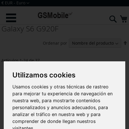
Ir
Moneda
€ EUR - Euro
al
Iniciar sesión
Crear una cuenta
contenido
Sear
Galaxy S6 G920F
F
Ordenar por
Artículos
1
-
24
de
37
Utilizamos cookies
Usamos cookies y otras técnicas de rastreo
para mejorar tu experiencia de navegación en
nuestra web, para mostrarte contenidos
personalizados y anuncios adecuados, para
analizar el tráfico en nuestra web y para
comprender de donde llegan nuestros
visitantes.