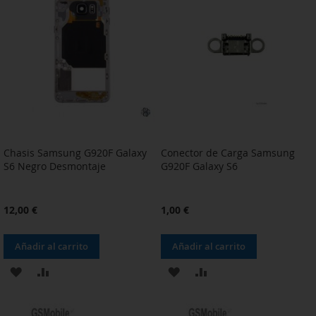
LISTA
LISTA
DE
DE
DESEOS
DESEOS
Chasis Samsung G920F Galaxy
Conector de Carga Samsung
S6 Negro Desmontaje
G920F Galaxy S6
12,00 €
1,00 €
Añadir al carrito
Añadir al carrito
AÑADIR
AÑADIR
AÑADIR
AÑADIR
A
PARA
A
PARA