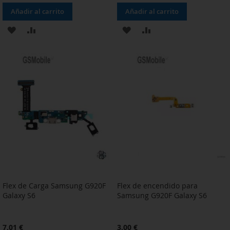
Añadir al carrito
Añadir al carrito
AÑADIR
AÑADIR
AÑADIR
AÑADIR
A
PARA
A
PARA
LA
COMPARAR
LA
COMPARAR
LISTA
LISTA
DE
DE
DESEOS
DESEOS
Flex de Carga Samsung G920F
Flex de encendido para
Galaxy S6
Samsung G920F Galaxy S6
7,01 €
3,00 €