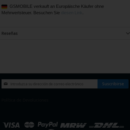
GSMOBILE verkauft an Europäische Käufer ohne
Mehrwertsteuer. Besuchen Sie
diesen Link
.
Reseñas
Inscríbase
Suscribirse
a
nuestro
boletín
Política de Devoluciones
de
noticias:
eleccionar
ienda