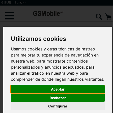
Ir
Moneda
€ EUR - Euro
al
Iniciar sesión
Crear una cuenta
contenido
Sear
Saltar
al
final
Utilizamos cookies
de
la
Usamos cookies y otras técnicas de rastreo
galería
de
para mejorar tu experiencia de navegación en
imágenes
nuestra web, para mostrarte contenidos
personalizados y anuncios adecuados, para
analizar el tráfico en nuestra web y para
comprender de donde llegan nuestros visitantes.
Aceptar
Rechazar
Configurar