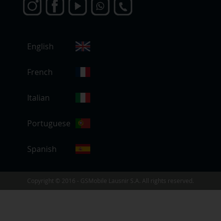
S
English
e
l
e
French
c
c
Italian
i
o
Portuguese
n
a
r
Spanish
t
i
e
Copyright © 2016 - GSMobile Lausnir S.A. All rights reserved.
n
d
a