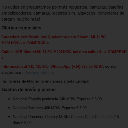
No dudes en preguntarnos por más repuestos, pantallas, baterías,
embellecedores, cámaras, lectores sim, altavoces, conectores de
carga y mucho más!
Ofertas especiales
Cargadore certificado por Qualcomm
para Xiaomi Mi 11 5G
M2011K2G
-
> COMPRAR <
Cables USB Xiaomi Mi 11 5G M2011K2G máxima calida
d - > COMPRAR
<
Información al 911 735 885, WhatsaApp (+34) 693 55 82 87
, correo
electrónico
info@gsmobile.es
¡Si no eres de Madrid lo enviamos a toda Europa!
Gastos de envío y plazos
Nacional España península 24h MRW Express € 5,00
Nacional Baleares 48h MRW Express € 5,00
Nacional Canarias, Ceuta y Melilla Correos Carta Certificada 2-5
días € 5,00