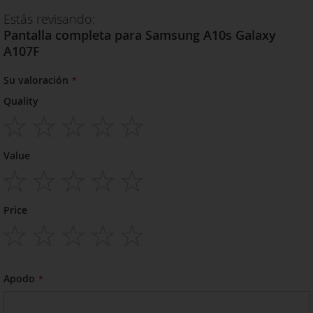
Estás revisando:
Pantalla completa para Samsung A10s Galaxy
A107F
Su valoración
Quality
1
2
3
4
5
Value
star
stars
stars
stars
stars
1
2
3
4
5
Price
star
stars
stars
stars
stars
1
2
3
4
5
star
stars
stars
stars
stars
Apodo