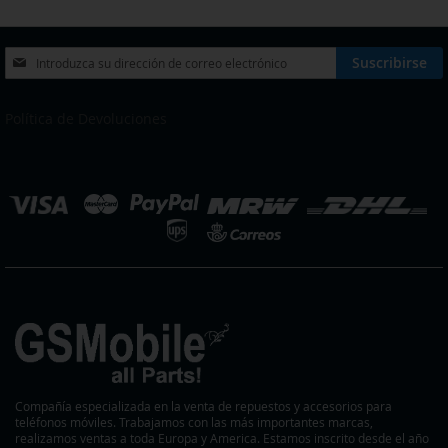
Inscríbase
Suscribirse
a
nuestro
boletín
Política de Devoluciones
de
noticias:
eleccionar
ienda
Compañía especializada en la venta de repuestos y accesorios para
teléfonos móviles. Trabajamos con las más importantes marcas,
realizamos ventas a toda Europa y America. Estamos inscrito desde el año