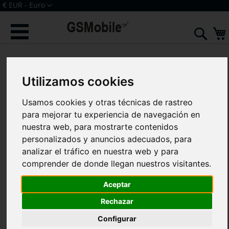
Ir
Moneda
€ EUR - Euro
al
Iniciar sesión
Crear una cuenta
contenido
Sear
Saltar
al
final
de
Utilizamos cookies
la
galería
Usamos cookies y otras técnicas de rastreo
de
para mejorar tu experiencia de navegación en
imágenes
nuestra web, para mostrarte contenidos
personalizados y anuncios adecuados, para
analizar el tráfico en nuestra web y para
comprender de donde llegan nuestros visitantes.
Aceptar
Rechazar
Configurar