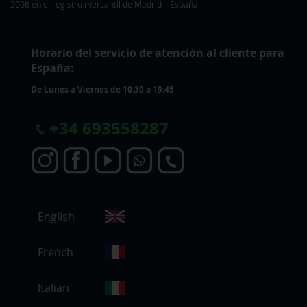
2006 en el registro mercantil de Madrid – España.
Horario del servicio de atención al cliente para
España:
De Lunes a Viernes de 10:30 a 19:45
+
34 693558287
S
English
e
l
e
French
c
c
Italian
i