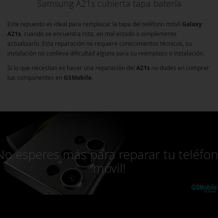
Samsung A21s cubierta tapa batería
Este repuesto es ideal para remplazar la tapa del teléfono móvil
Galaxy
A21s
, cuando se encuentra rota, en mal estado o simplemente
actualizarlo. Esta reparación no requiere conocimientos técnicos, su
instalación no conlleva dificultad alguna para su reemplazo o instalación.
Si lo que necesitas es hacer una reparación del
A21s
no dudes en comprar
tus componentes en
GSMobile
.
No esperes más para reparar tu teléfo
móvil!