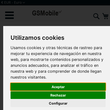
Ir
Moneda
€ EUR - Euro
al
Iniciar sesión
Crear una cuenta
contenido
Sear
Saltar
al
final
Utilizamos cookies
de
la
Usamos cookies y otras técnicas de rastreo para
galería
de
mejorar tu experiencia de navegación en nuestra
imágenes
web, para mostrarte contenidos personalizados y
anuncios adecuados, para analizar el tráfico en
nuestra web y para comprender de donde llegan
nuestros visitantes.
Aceptar
Rechazar
Configurar