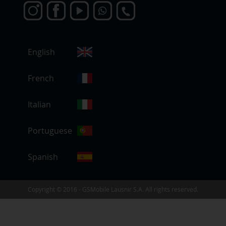
S
English
e
l
e
French
c
c
Italian
i
o
Portuguese
n
a
r
Spanish
t
i
e
Copyright © 2016 - GSMobile Lausnir S.A. All rights reserved.
n
d
a