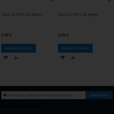
Tapa LG H815 G4 Blanco
Tapa LG H815 G4 Negro
9,99 €
9,99 €
Añadir al carrito
Añadir al carrito
AÑADIR
AÑADIR
AÑADIR
AÑADIR
A
PARA
A
PARA
LA
COMPARAR
LA
COMPARAR
LISTA
LISTA
DE
DE
Inscríbase
Suscribirse
a
DESEOS
DESEOS
nuestro
boletín
Política de Devoluciones
de