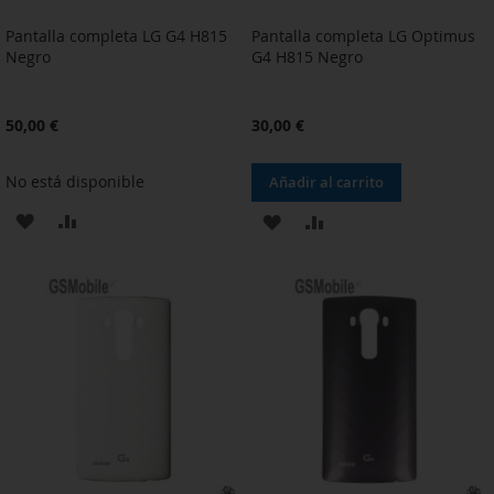
Pantalla completa LG G4 H815
Pantalla completa LG Optimus
Negro
G4 H815 Negro
50,00 €
30,00 €
No está disponible
Añadir al carrito
AÑADIR
AÑADIR
AÑADIR
AÑADIR
A
PARA
A
PARA
LA
COMPARAR
LA
COMPARAR
LISTA
LISTA
DE
DE
DESEOS
DESEOS