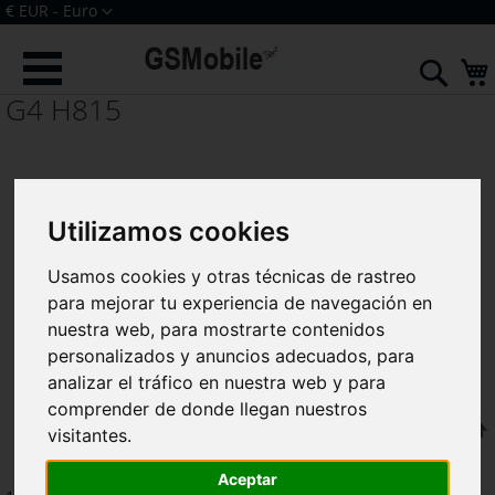
Ir
Moneda
€ EUR - Euro
al
Iniciar sesión
Crear una cuenta
contenido
Sear
G4 H815
Utilizamos cookies
Usamos cookies y otras técnicas de rastreo
para mejorar tu experiencia de navegación en
nuestra web, para mostrarte contenidos
personalizados y anuncios adecuados, para
analizar el tráfico en nuestra web y para
comprender de donde llegan nuestros
F
Ordenar por
visitantes.
Aceptar