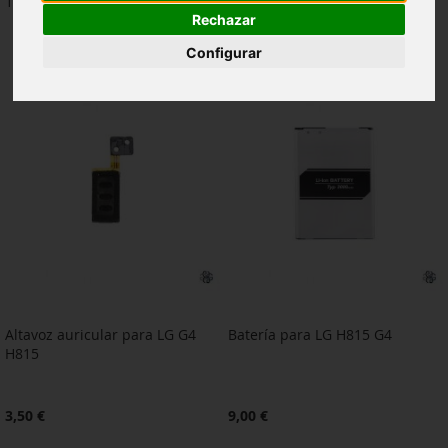
16
artículos
Rechazar
Configurar
Altavoz auricular para LG G4
Batería para LG H815 G4
H815
3,50 €
9,00 €